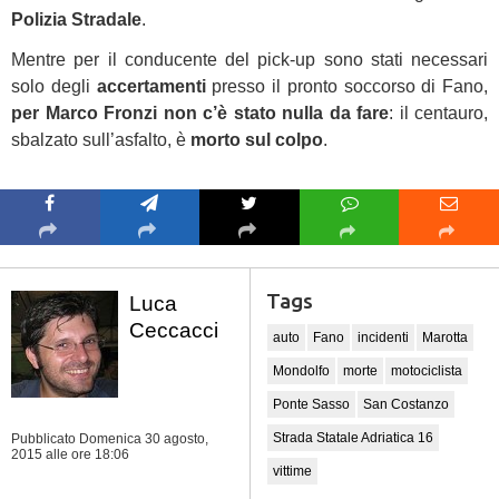
Polizia Stradale
.
Mentre per il conducente del pick-up sono stati necessari
solo degli
accertamenti
presso il pronto soccorso di Fano,
per Marco Fronzi non c’è stato nulla da fare
: il centauro,
sbalzato sull’asfalto, è
morto sul colpo
.
Caricamento mappa in
corso...
Tags
Luca
Ceccacci
auto
Fano
incidenti
Marotta
Mondolfo
morte
motociclista
Ponte Sasso
San Costanzo
Strada Statale Adriatica 16
Pubblicato Domenica 30 agosto,
2015
alle ore 18:06
vittime