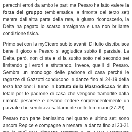
parecchi errori da ambo le parti ma Pesaro ha fatto valere
la
forza del gruppo
(emblematica la rimonta del terzo set)
mentre dall’altra parte della rete, è giusto riconoscerlo, la
Delta ha pagato lo scarso amalgama e una non brillante
condizione fisica.
Primo set con la myCicero subito avanti: Di Iulio distribuisce
bene il gioco e Pesaro si aggiudica subito il parziale. La
Delta, però, non ci sta e si fa subito sotto nel secondo set
limitando gli errori e sfruttando, invece, quelli di Pesaro.
Sembra un monologo delle padrone di casa perché le
ragazze di Gazzotti conducono le danze fino al 24-19 della
terza frazione: il turno in
battuta della Mastrodicasa
risulta
letale per le padrone di casa che vengono tramortite dalla
rimonta pesarese e devono cedere sorprendentemente un
parziale che sembrava saldamente nelle loro mani (27-29).
Pesaro non parte benissimo nel quarto e ultimo set: sono
ancora Repice e compagne a menare la danza fino al 23-21