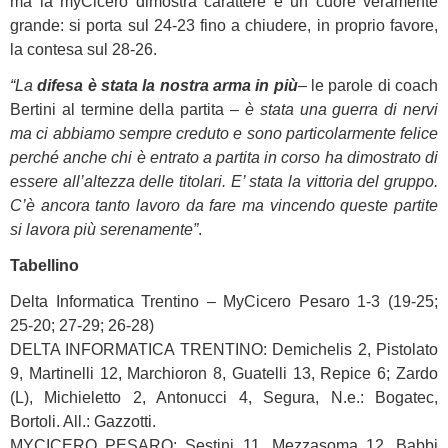
ma la myCicero dimostra carattere e un cuore veramente
grande: si porta sul 24-23 fino a chiudere, in proprio favore,
la contesa sul 28-26.
“La
difesa è stata la nostra arma in più
– le parole di coach
Bertini al termine della partita –
è stata una guerra di nervi
ma ci abbiamo sempre creduto e sono particolarmente felice
perché anche chi è entrato a partita in corso ha dimostrato di
essere all’altezza delle titolari. E’ stata la vittoria del gruppo.
C’è ancora tanto lavoro da fare ma vincendo queste partite
si lavora più serenamente”
.
Tabellino
Delta Informatica Trentino – MyCicero Pesaro 1-3 (19-25;
25-20; 27-29; 26-28)
DELTA INFORMATICA TRENTINO: Demichelis 2, Pistolato
9, Martinelli 12, Marchioron 8, Guatelli 13, Repice 6; Zardo
(L), Michieletto 2, Antonucci 4, Segura, N.e.: Bogatec,
Bortoli. All.: Gazzotti.
MYCICERO PESARO: Sestini 11, Mezzasoma 12, Babbi