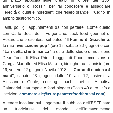
un piatto appositamente creato in onore del 150°
anniversario di Rossini per far conoscere e assaggiare
l’eredità di gusti e ingredienti che resero grande il “Cigno” in
ambito gastronomico.
Tanti, poi, gli appuntamenti da non perdere. Come quello
con Carlo Betti, de Il Furgoncino, truck food gourmet di
Pesaro che presenterà, sul palco,
“Il Panino di Gioachino:
la mia rivisitazione pop”
(ore 18, sabato 23 giugno) e con
“La ricetta che ti manca”
a cura dello studio di nutrizione
Dear Food di Elisa Prioli, blogger di Food Immersions e
Giorgia Marrollo ed Elisa Marano, biologhe nutrizioniste (ore
19, venerdì 22 giugno). Novità 2018: il
“Corso di cucina a 4
mani”
, sabato 23 giugno, dalle 10 alle 12, insieme a
Alessandro Conte, cooking coach chef e Annalisa
Calandrini, naturopata e food blogger (Costo 40 euro. Info e
iscrizioni
commerciale@europastreetfoodfestival.com
).
A tenere incollato sul lungomare il pubblico dell’ESFF sarà
un fuoriclasse del mondo dell’intrattenimento