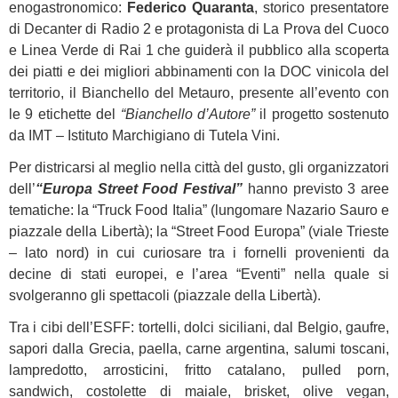
enogastronomico:
Federico Quaranta
, storico presentatore
di Decanter di Radio 2 e protagonista di La Prova del Cuoco
e Linea Verde di Rai 1 che guiderà il pubblico alla scoperta
dei piatti e dei migliori abbinamenti con la DOC vinicola del
territorio, il Bianchello del Metauro, presente all’evento con
le 9 etichette del
“Bianchello d’Autore”
il progetto sostenuto
da IMT – Istituto Marchigiano di Tutela Vini.
Per districarsi al meglio nella città del gusto, gli organizzatori
dell’
“Europa Street Food Festival”
hanno previsto 3 aree
tematiche: la “Truck Food Italia” (lungomare Nazario Sauro e
piazzale della Libertà); la “Street Food Europa” (viale Trieste
– lato nord) in cui curiosare tra i fornelli provenienti da
decine di stati europei, e l’area “Eventi” nella quale si
svolgeranno gli spettacoli (piazzale della Libertà).
Tra i cibi dell’ESFF: tortelli, dolci siciliani, dal Belgio, gaufre,
sapori dalla Grecia, paella, carne argentina, salumi toscani,
lampredotto, arrosticini, fritto catalano, pulled porn,
sandwich, costolette di maiale, brisket, olive vegan,