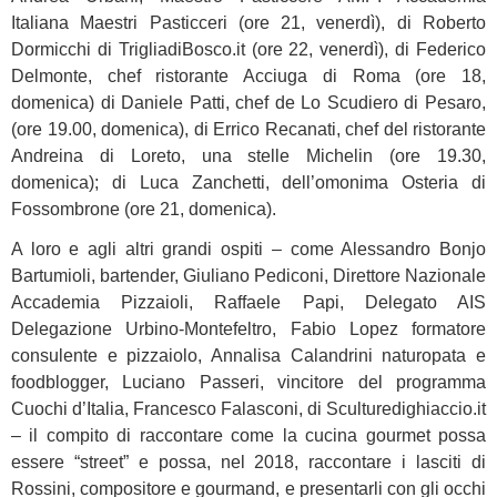
Italiana Maestri Pasticceri (ore 21, venerdì), di Roberto
Dormicchi di TrigliadiBosco.it (ore 22, venerdì), di Federico
Delmonte, chef ristorante Acciuga di Roma (ore 18,
domenica) di Daniele Patti, chef de Lo Scudiero di Pesaro,
(ore 19.00, domenica), di Errico Recanati, chef del ristorante
Andreina di Loreto, una stelle Michelin (ore 19.30,
domenica); di Luca Zanchetti, dell’omonima Osteria di
Fossombrone (ore 21, domenica).
A loro e agli altri grandi ospiti – come Alessandro Bonjo
Bartumioli, bartender, Giuliano Pediconi, Direttore Nazionale
Accademia Pizzaioli, Raffaele Papi, Delegato AIS
Delegazione Urbino-Montefeltro, Fabio Lopez formatore
consulente e pizzaiolo, Annalisa Calandrini naturopata e
foodblogger, Luciano Passeri, vincitore del programma
Cuochi d’Italia, Francesco Falasconi, di Sculturedighiaccio.it
– il compito di raccontare come la cucina gourmet possa
essere “street” e possa, nel 2018, raccontare i lasciti di
Rossini, compositore e gourmand, e presentarli con gli occhi