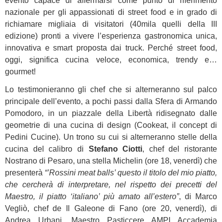
evento capace di affermarsi come punto di riferimento
nazionale per gli appassionati di street food e in grado di
richiamare migliaia di visitatori (40mila quelli della III
edizione) pronti a vivere l’esperienza gastronomica unica,
innovativa e smart proposta dai truck. Perché street food,
oggi, significa cucina veloce, economica, trendy e…
gourmet!
Lo testimonieranno gli chef che si alterneranno sul palco
principale dell’evento, a pochi passi dalla Sfera di Armando
Pomodoro, in un piazzale della Libertà ridisegnato dalle
geometrie di una cucina di design (Cookeat, il concept di
Pedini Cucine). Un trono su cui si alterneranno stelle della
cucina del calibro di
Stefano Ciotti
, chef del ristorante
Nostrano di Pesaro, una stella Michelin (ore 18, venerdì) che
presenterà
“’Rossini meat balls’ questo il titolo del mio piatto,
che cercherà di interpretare, nel rispetto dei precetti del
Maestro, il piatto ‘italiano’ più amato all’estero”
, di Marco
Vegliò, chef de Il Galeone di Fano (ore 20, venerdì), di
Andrea Urbani, Maestro Pasticcere AMPI Accademia