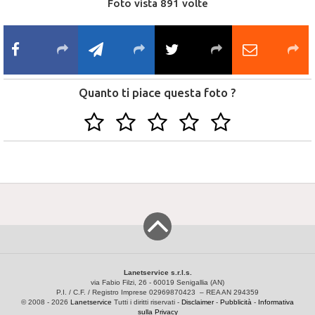
Foto vista 891 volte
Quanto ti piace questa foto ?
Lanetservice s.r.l.s.
via Fabio Filzi, 26 - 60019 Senigallia (AN)
P.I. / C.F. / Registro Imprese 02969870423 – REA AN 294359
© 2008 - 2026
Lanetservice
Tutti i diritti riservati -
Disclaimer
-
Pubblicità
-
Informativa
sulla Privacy