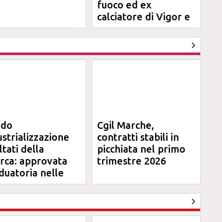
fuoco ed ex
calciatore di Vigor e
Jesina
ndo
Cgil Marche,
ustrializzazione
contratti stabili in
ltati della
picchiata nel primo
erca: approvata
trimestre 2026
duatoria nelle
rche