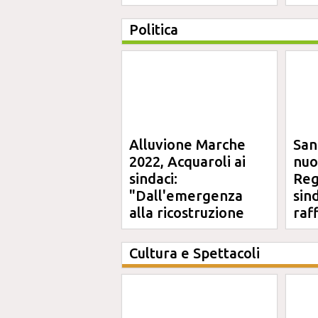
professionale
Politica
Alluvione Marche
San
2022, Acquaroli ai
nuo
sindaci:
Reg
"Dall'emergenza
sin
alla ricostruzione
raf
definitiva"
Cultura e Spettacoli