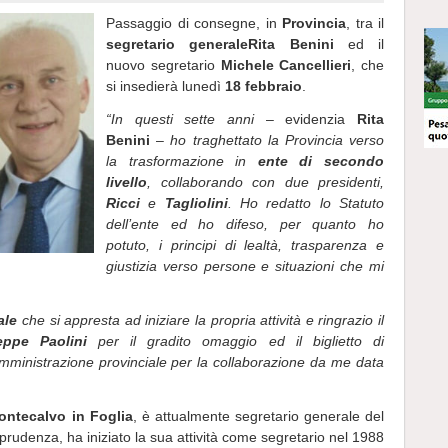
Passaggio di consegne, in
Provincia
, tra il
segretario generale
Rita Benini
ed il
nuovo segretario
Michele Cancellieri
, che
si insedierà lunedì
18 febbraio
.
“In questi sette anni
– evidenzia
Rita
Benini
–
ho traghettato la Provincia verso
la trasformazione in
ente di secondo
livello
, collaborando con due presidenti,
Ricci
e
Tagliolini
. Ho redatto lo Statuto
dell’ente ed ho difeso, per quanto ho
potuto, i principi di lealtà, trasparenza e
giustizia verso persone e situazioni che mi
ale
che si appresta ad iniziare la propria attività e ringrazio il
eppe Paolini
per il gradito omaggio ed il biglietto di
mministrazione provinciale per la collaborazione da me data
ontecalvo in Foglia
, è attualmente segretario generale del
sprudenza, ha iniziato la sua attività come segretario nel 1988