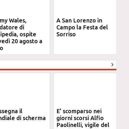
my Wales,
A San Lorenzo in
datore di
Campo la Festa del
ipedia, ospite
Sorriso
vedì 20 agosto a
o
ssegna il
E' scomparso nei
diale di scherma
giorni scorsi Alfio
Paolinelli, vigile del