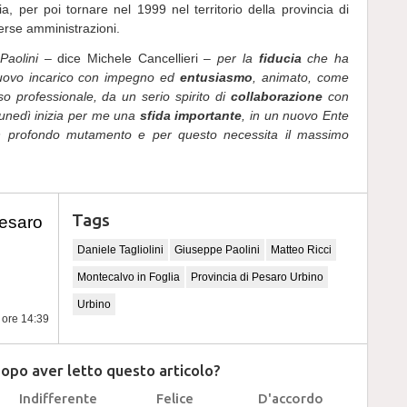
a, per poi tornare nel 1999 nel territorio della provincia di
verse amministrazioni.
Paolini
– dice Michele Cancellieri –
per la
fiducia
che ha
nuovo incarico con impegno ed
entusiasmo
, animato, come
o professionale, da un serio spirito di
collaborazione
con
lunedì inizia per me una
sfida importante
, in un nuovo Ente
un profondo mutamento e per questo necessita il massimo
Tags
Pesaro
Daniele Tagliolini
Giuseppe Paolini
Matteo Ricci
Montecalvo in Foglia
Provincia di Pesaro Urbino
Urbino
e ore 14:39
dopo aver letto questo articolo?
Indifferente
Felice
D'accordo