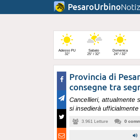
PesaroUrbino
Notiz
Adesso PU
Sabato
Domenica
32°
25° / 32°
24° / 32°
Provincia di Pesa
Lunedì
23° / 33°
consegne tra segr
Cancellieri, attualmente 
si insedierà ufficialmente
3.961
Letture
0
comm