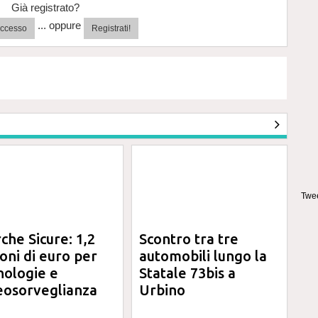
Già registrato?
... oppure
'accesso
Registrati!
Twee
che Sicure: 1,2
Scontro tra tre
ioni di euro per
automobili lungo la
nologie e
Statale 73bis a
eosorveglianza
Urbino