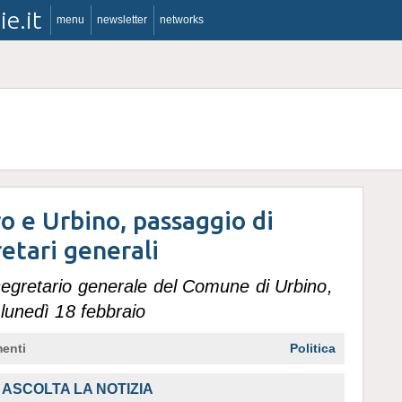
ie.it
menu
newsletter
networks
ro e Urbino, passaggio di
etari generali
segretario generale del Comune di Urbino,
 lunedì 18 febbraio
enti
Politica
,
ASCOLTA LA NOTIZIA