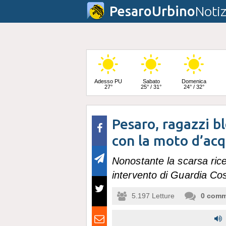
PesaroUrbino
Notiz
Adesso PU
Sabato
Domenica
27°
25° / 31°
24° / 32°
Pesaro, ragazzi bl
Lunedì
24° / 33°
con la moto d’ac
Nonostante la scarsa rice
intervento di Guardia Cos
5.197
Letture
0
comm