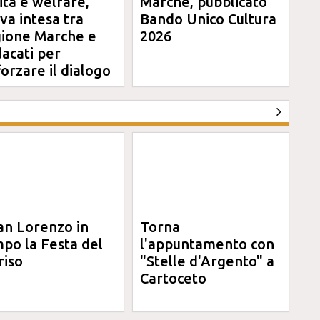
ità e welfare,
Marche, pubblicato
va intesa tra
Bando Unico Cultura
ione Marche e
2026
dacati per
forzare il dialogo
an Lorenzo in
Torna
po la Festa del
l'appuntamento con
riso
"Stelle d'Argento" a
Cartoceto