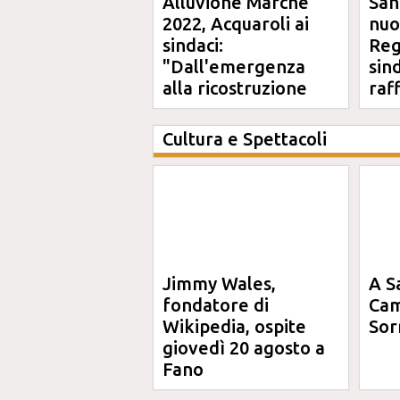
Alluvione Marche
San
2022, Acquaroli ai
nuo
sindaci:
Reg
"Dall'emergenza
sin
alla ricostruzione
raf
definitiva"
Cultura e Spettacoli
Jimmy Wales,
A S
fondatore di
Cam
Wikipedia, ospite
Sor
giovedì 20 agosto a
Fano