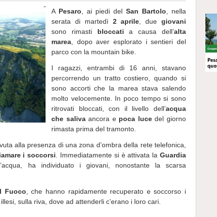
A
Pesaro
, ai piedi del
San Bartolo
, nella
serata di martedì
2 aprile
, due
giovani
sono rimasti
bloccati
a causa dell’
alta
marea
, dopo aver esplorato i sentieri del
parco con la mountain bike.
I ragazzi, entrambi di 16 anni, stavano
percorrendo un tratto costiero, quando si
sono accorti che la marea stava salendo
molto velocemente. In poco tempo si sono
ritrovati bloccati, con il livello dell’
acqua
che saliva
ancora e
poca luce
del giorno
rimasta prima del tramonto.
uta alla presenza di una zona d’ombra della rete telefonica,
iamare i soccorsi
. Immediatamente si è attivata la
Guardia
cqua, ha individuato i giovani, nonostante la scarsa
el Fuoco
, che hanno rapidamente recuperato e soccorso i
illesi, sulla riva, dove ad attenderli c’erano i loro cari.