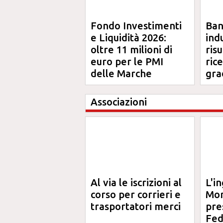
Fondo Investimenti
Ba
e Liquidità 2026:
ind
oltre 11 milioni di
risu
euro per le PMI
ric
delle Marche
gra
Ma
Associazioni
Al via le iscrizioni al
L'i
corso per corrieri e
Mor
trasportatori merci
pre
Fed