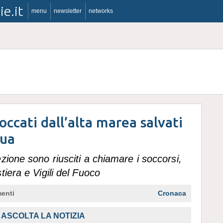
ie.it
menu
newsletter
networks
occati dall’alta marea salvati
qua
zione sono riusciti a chiamare i soccorsi,
tiera e Vigili del Fuoco
enti
Cronaca
,
ASCOLTA LA NOTIZIA