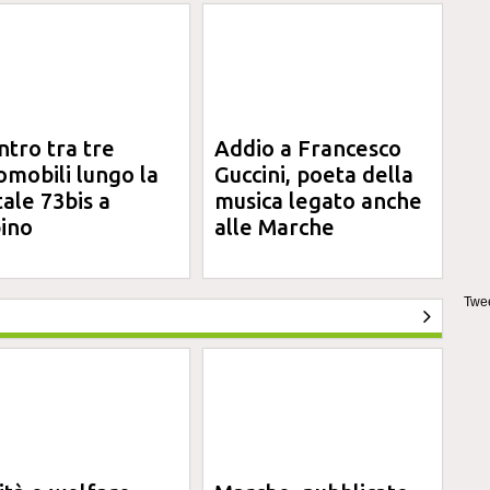
ntro tra tre
Addio a Francesco
omobili lungo la
Guccini, poeta della
tale 73bis a
musica legato anche
ino
alle Marche
Twee