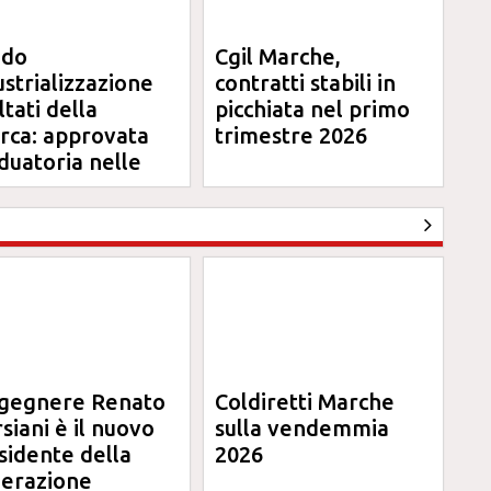
ndo
Cgil Marche,
ustrializzazione
contratti stabili in
ltati della
picchiata nel primo
erca: approvata
trimestre 2026
duatoria nelle
rche
ngegnere Renato
Coldiretti Marche
siani è il nuovo
sulla vendemmia
sidente della
2026
erazione