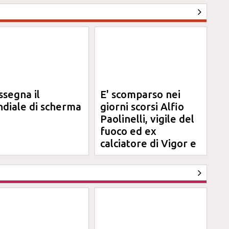
ssegna il
E' scomparso nei
diale di scherma
giorni scorsi Alfio
Paolinelli, vigile del
fuoco ed ex
calciatore di Vigor e
Jesina