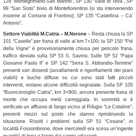
128 “Montegrimano-San Marino”, SP 130 “Valle di Teva”, SP
99 “San Sisto” bivio di Montefiorentino (si sta intervenendo
insieme al Comune di Frontino); SP 135 “Castellina – Ca’
Antonio”.
Settore Viabilità M.Catria – M.Nerone
– Resta chiusa la SP
101 “Caselle” per frana di valle al km 7+100; la SP 150 “Pié
della Vigne” è provvisoriamente chiusa per pericolo frana,
traffico deviato sulla SP 53 S. Savino. Sulle SP 52 “Papa
Giovanni Paolo II” e SP 142 “Serra S. Abbondio-Termine”
presenti vari dissesti (avvallamenti e rigonfiamenti dei piani
viabili) e buche diffuse su cui sono stati fatti piccoli
interventi, restano alcune difficoltà segnalate. Sulla SP 105
“Buonconsiglio Catria”, km 3+900, ancora presente frana di
monte che occupa metà carreggiata. In sommità si è
verificato un afflusso di fango vicino al Rifugio “Le Cotaline”,
presenti mezzi sul posto che stanno ripristinando la
situazione. Risolti i problemi sulla SP 51 “Cesane”, in
località Fossombrone, dove mercoledì era scesa un’ingente
quantità di terra e fango dai campi adiacenti.