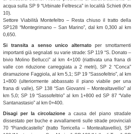
acqua sulla SP 9 “Urbinate Feltresca” in località Schieti (Km
10).
Settore Viabilità Montefeltro – Resta chiuso il tratto della
SP128 “Montegrimano – San Marino”, dal km 0,300 al km
0,650.
Si transita a senso unico alternato
per smottamenti
importanti già segnalati su varie strade: SP 119 “S. Donato –
bivio Molino Bellucci” al km 4+100 (riattivata una frana di
valle con riduzione carreggiata a 2 metri), SP 2 “Conca”
diramazione Faggiola, al km 5,1; SP 19 “Sassofeltrio”, al km
1+800 (ulteriormente abbassato il piano viabile per una
frana di valle), SP 138 “San Giovanni – Montealtavellio” al
km 5,0; SP 19 “Sassofeltrio” al km 1+800 ed SP 87 “Valle
Santanastasio” al km 0+400.
Disagi per la circolazione
a causa del piano stradale
dissestato per buche e avvallamenti sulle strade provinciali
70 “Piandicastello” (tratto Torricella – Montealtavellio), SP