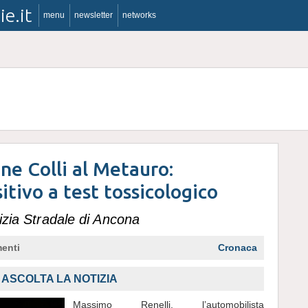
ie.it
menu
newsletter
networks
e Colli al Metauro:
itivo a test tossicologico
lizia Stradale di Ancona
enti
Cronaca
,
ASCOLTA LA NOTIZIA
Massimo Renelli, l’automobilista