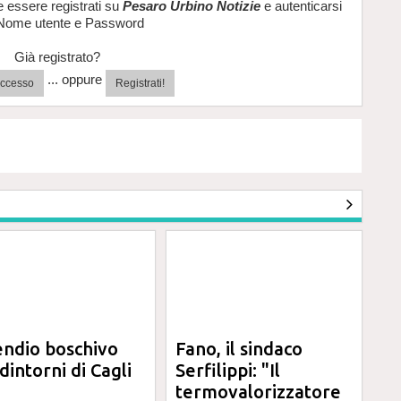
e essere registrati su
Pesaro Urbino Notizie
e autenticarsi
Nome utente e Password
Già registrato?
... oppure
'accesso
Registrati!
endio boschivo
Fano, il sindaco
dintorni di Cagli
Serfilippi: "Il
termovalorizzatore