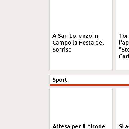
A San Lorenzo in
Tor
Campo la Festa del
l'a
Sorriso
"St
Car
Sport
Attesa per il girone
Si a