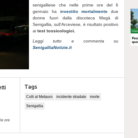
senigalliese che nelle prime ore del 6
gennaio ha i
nvestito mortalmente
due
donne fuori dalla discoteca Megà di
Senigallia, sull’Arceviese, è risultato positivo
ai
test tossicologici.
Leggi tutto e commenta su
SenigalliaNotizie.it
Tags
tti
Colli al Metauro
incidente stradale
morte
Senigallia
lle ore