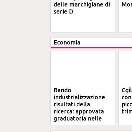
delle marchigiane di
Mon
serie D
Economia
Bando
Cgi
industrializzazione
cont
risultati della
pic
ricerca: approvata
tri
graduatoria nelle
Marche