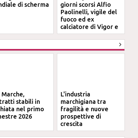
diale di scherma
giorni scorsi Alfio
Paolinelli, vigile del
fuoco ed ex
calciatore di Vigor e
Jesina
l Marche,
L'industria
ratti stabili in
marchigiana tra
chiata nel primo
fragilità e nuove
mestre 2026
prospettive di
crescita