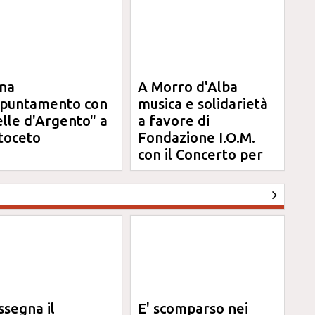
na
A Morro d'Alba
ppuntamento con
musica e solidarietà
elle d'Argento" a
a favore di
toceto
Fondazione I.O.M.
con il Concerto per
Anna
ssegna il
E' scomparso nei