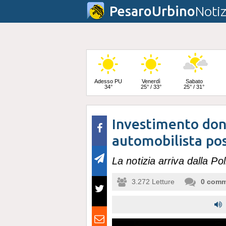
PesaroUrbino
Notiz
Adesso PU
Venerdì
Sabato
34°
25° / 33°
25° / 31°
Investimento donn
Domenica
24° / 32°
automobilista pos
La notizia arriva dalla Po
3.272
Letture
0
comm