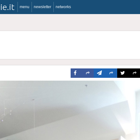
ie.it
menu
newsletter
networks