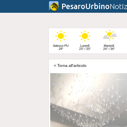
PesaroUrbino
Notiz
Adesso PU
Lunedì
Martedì
29°
23° / 33°
24° / 34°
< Torna all'articolo
Mercoledì
24° / 33°