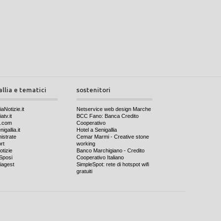
allia e tematici
sostenitori
iaNotizie.it
Netservice web design Marche
atv.it
BCC Fano: Banca Credito
a.com
Cooperativo
igallia.it
Hotel a Senigallia
nistrate
Cemar Marmi - Creative stone
rt
working
otizie
Banco Marchigiano - Credito
Sposi
Cooperativo Italiano
iagest
SimpleSpot: rete di hotspot wifi
gratuiti