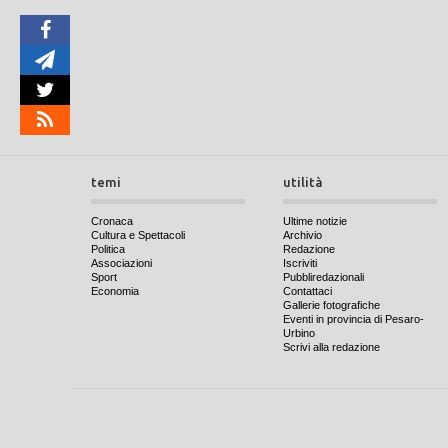
temi
utilità
Cronaca
Ultime notizie
Cultura e Spettacoli
Archivio
Politica
Redazione
Associazioni
Iscriviti
Sport
Pubbliredazionali
Economia
Contattaci
Gallerie fotografiche
Eventi in provincia di Pesaro-
Urbino
Scrivi alla redazione