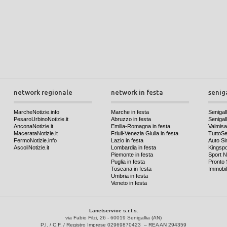
network regionale
network in festa
senig
MarcheNotizie.info
Marche in festa
Senigall
PesaroUrbinoNotizie.it
Abruzzo in festa
Senigalli
AnconaNotizie.it
Emilia-Romagna in festa
Valmis
MacerataNotizie.it
Friuli-Venezia Giulia in festa
TuttoSen
FermoNotizie.info
Lazio in festa
Auto Si
AscoliNotizie.it
Lombardia in festa
Kingspo
Piemonte in festa
Sport N
Puglia in festa
Pronto 
Toscana in festa
Immobil
Umbria in festa
Veneto in festa
Lanetservice s.r.l.s.
via Fabio Filzi, 26 - 60019 Senigallia (AN)
P.I. / C.F. / Registro Imprese 02969870423 – REA AN 294359