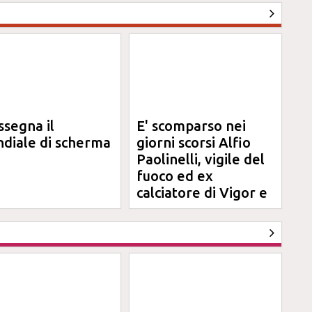
ssegna il
E' scomparso nei
diale di scherma
giorni scorsi Alfio
Paolinelli, vigile del
fuoco ed ex
calciatore di Vigor e
Jesina