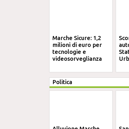
Marche Sicure: 1,2
Sco
milioni di euro per
aut
tecnologie e
Sta
videosorveglianza
Urb
Politica
Alluvione Marche
San