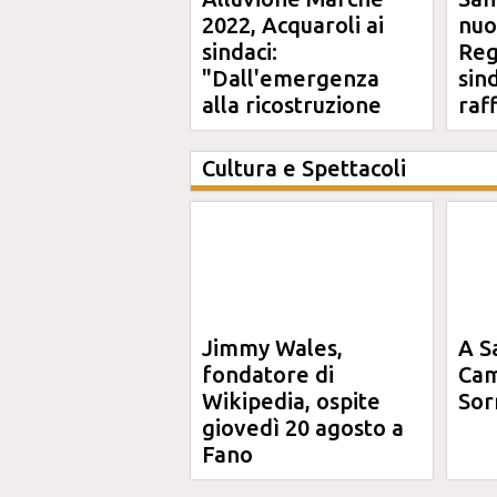
2022, Acquaroli ai
nuo
sindaci:
Reg
"Dall'emergenza
sin
alla ricostruzione
raf
definitiva"
Cultura e Spettacoli
Jimmy Wales,
A S
fondatore di
Cam
Wikipedia, ospite
Sor
giovedì 20 agosto a
Fano