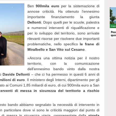
Ben
900mila euro
per la sistemazione di
annose criticità. Ha ottenuto l’ennesimo
importante finanziamento la giunta
Dellonti
. Dopo quelli per le scuole, palestra
e numerosi interventi di riqualificazione e
per lo sviluppo del territorio, sono arrivate
rilevanti risorse per risolvere due importanti
problematiche, nello specifico
le frane di
Miralbello e San Vito sul Cesano
.
«Ancora una ottima notizia per il nostro
territorio, con la comunicazione
dell’ennesimo bando vinto dalla nostra
co
Davide Dellonti
– che ci ha permesso in questi 6 anni di
milioni di euro
. Il ministero degli Interni, dipartimento per gli
egnato ai Comuni 1,85 miliardi di euro, di cui 900mila euro a San
terventi di messa in sicurezza del territorio a rischio
questo bando abbiamo segnalato la necessità di intervento in
, in particolare dove vi sono le criticità maggiori dal punto di
e di messa in sicurezza viaria, rappresentate dalla
strada