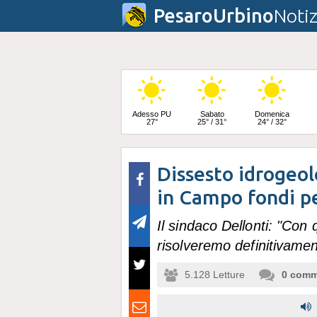
PesaroUrbino
Notiz
Adesso PU
Sabato
Domenica
27°
25° / 31°
24° / 32°
Dissesto idrogeol
Lunedì
24° / 33°
in Campo fondi p
Il sindaco Dellonti: "Con
risolveremo definitivamen
5.128
Letture
0
comm