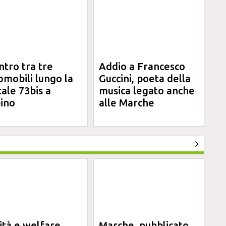
ntro tra tre
Addio a Francesco
omobili lungo la
Guccini, poeta della
tale 73bis a
musica legato anche
ino
alle Marche
ità e welfare,
Marche, pubblicato