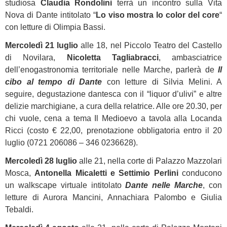
studiosa
Claudia Rondolini
terrà un incontro sulla Vita
Nova di Dante intitolato “
Lo viso mostra lo color del core
“
con letture di Olimpia Bassi.
Mercoledì 21 luglio
alle 18, nel Piccolo Teatro del Castello
di Novilara,
Nicoletta Tagliabracci
, ambasciatrice
dell’enogastronomia territoriale nelle Marche, parlerà de
Il
cibo al tempo di Dante
con letture di Silvia Melini. A
seguire, degustazione dantesca con il “liquor d’ulivi” e altre
delizie marchigiane, a cura della relatrice. Alle ore 20.30, per
chi vuole, cena a tema Il Medioevo a tavola alla Locanda
Ricci (costo € 22,00, prenotazione obbligatoria entro il 20
luglio (0721 206086 – 346 0236628).
Mercoledì 28 luglio
alle 21, nella corte di Palazzo Mazzolari
Mosca,
Antonella Micaletti e Settimio Perlini
conducono
un walkscape virtuale intitolato
Dante nelle Marche
, con
letture di Aurora Mancini, Annachiara Palombo e Giulia
Tebaldi.