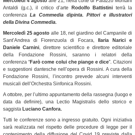
Mercoledì 4 agosto
alle 21, nella corte di Palazzo Montani
Antaldi (g.c.), il critico d’arte
Rodolfo Battistini
terrà la
conferenza
La Commedia dipinta. Pittori e illustratori
della Divina Commedia.
Mercoledì 25 agosto
alle 18, nel giardino del Campanile di
Sant’Andrea di Fiorenzuola di Focara,
Ilaria Narici e
Daniele Carnini
, direttore scientifico e direttore editoriale
della Fondazione Rossini, saranno i relatori della
conferenza “
Farò come colui che piange e dice
”. Citazioni
e suggestioni dantesche nell’opera di Rossini. A cura della
Fondazione Rossini, l’incontro prevede alcuni interventi
musicali dell’Orchestra Sinfonica Rossini.
A ottobre, per l’ultimo appuntamento della rassegna (luogo e
data da definire), una Lectio Magistralis dello storico e
saggista
Luciano Canfora.
Tutti le conferenze sono a ingresso gratuito. Ogni iniziativa
sarà realizzata nel rispetto delle procedure di legge per il
contenimento della diffusione del Covid 19 previste dalla