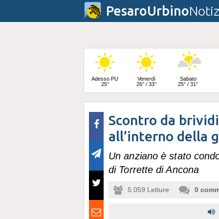
PesaroUrbino
Notiz
Adesso PU
Venerdì
Sabato
25°
26° / 33°
25° / 31°
Scontro da brivid
Domenica
24° / 31°
all’interno della g
Un anziano è stato condot
di Torrette di Ancona
5.059
Letture
0
comm