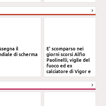
na
ssegna il
E' scomparso nei
diale di scherma
giorni scorsi Alfio
Paolinelli, vigile del
fuoco ed ex
calciatore di Vigor e
Jesina