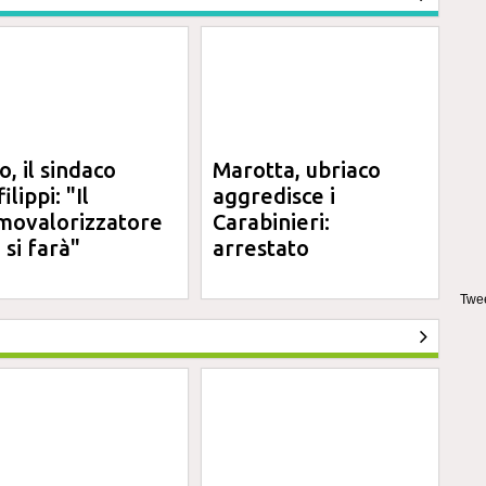
o, il sindaco
Marotta, ubriaco
ilippi: "Il
aggredisce i
movalorizzatore
Carabinieri:
 si farà"
arrestato
Twee