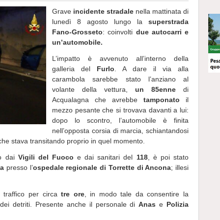
Grave
incidente stradale
nella mattinata di
lunedì 8 agosto lungo la
superstrada
Fano-Grosseto
: coinvolti
due autocarri e
un’automobile.
L’impatto è avvenuto all’interno della
galleria del
Furlo
. A dare il via alla
carambola sarebbe stato l’anziano al
volante della vettura,
un 85enne
di
Acqualagna che avrebbe
tamponato
il
mezzo pesante che si trovava davanti a lui:
dopo lo scontro, l’automobile è finita
nell’opposta corsia di marcia, schiantandosi
he stava transitando proprio in quel momento.
to dai
Vigili del Fuoco
e dai sanitari del
118
, è poi stato
za
presso l’
ospedale regionale di Torrette di Ancona
; illesi
l traffico per circa
tre ore
, in modo tale da consentire la
 dei detriti. Presente anche il personale di
Anas
e
Polizia