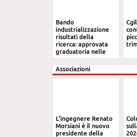
Bando
Cgi
industrializzazione
cont
risultati della
pic
ricerca: approvata
tri
graduatoria nelle
Marche
Associazioni
L'ingegnere Renato
Col
Morsiani è il nuovo
sul
presidente della
202