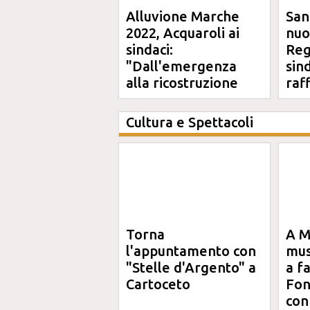
Alluvione Marche
San
2022, Acquaroli ai
nuo
sindaci:
Reg
"Dall'emergenza
sin
alla ricostruzione
raf
definitiva"
Cultura e Spettacoli
Torna
A M
l'appuntamento con
mus
"Stelle d'Argento" a
a f
Cartoceto
Fon
con