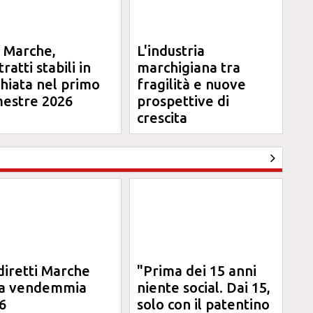
l Marche,
L'industria
ratti stabili in
marchigiana tra
chiata nel primo
fragilità e nuove
mestre 2026
prospettive di
crescita
diretti Marche
"Prima dei 15 anni
la vendemmia
niente social. Dai 15,
6
solo con il patentino