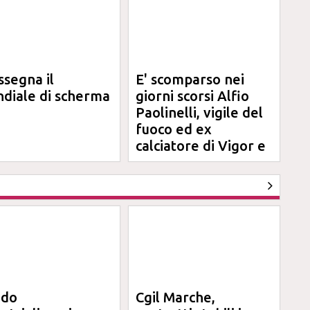
ssegna il
E' scomparso nei
diale di scherma
giorni scorsi Alfio
Paolinelli, vigile del
fuoco ed ex
calciatore di Vigor e
Jesina
ndo
Cgil Marche,