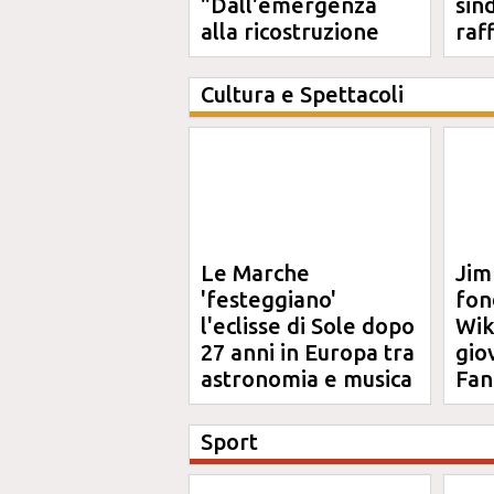
"Dall'emergenza
sin
alla ricostruzione
raf
definitiva"
Cultura e Spettacoli
Le Marche
Jim
'festeggiano'
fon
l'eclisse di Sole dopo
Wik
27 anni in Europa tra
gio
astronomia e musica
Fan
Sport