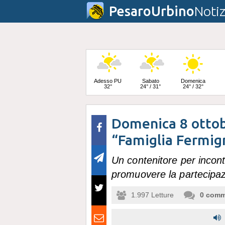
PesaroUrbino
Notiz
Adesso PU
Sabato
Domenica
32°
24° / 31°
24° / 32°
Domenica 8 ottob
Lunedì
23° / 33°
“Famiglia Fermig
Un contenitore per incontr
promuovere la partecipazio
1.997
Letture
0
comm