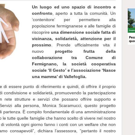
Un luogo ed uno spazio di incontro e
confronto
, aperto a tutta la comunità. Un
‘contenitore’ per permettere alla
popolazione fermignanese e alle famiglie di
riscoprire
una dimensione sociale fatta di
vicinanza, solidarietà, attenzione per il
prossimo
. Prende ufficialmente vita il
nuovo
progetto frutta della
collaborazione tra Comune di
Fermignano, la società cooperativa
sociale ‘Il Gesto’ e l’associazione ‘Nasce
una mamma’ di Vallefoglia.
 di essere punto di riferimento e quindi, di offrire il proprio
i di condivisione e solidarietà, promuovendo la partecipazione
in rete strutture e servizi che possano offrire supporto e
 Servizi alla persona, Monica Scaramucci, questo progetto
di partenza. È compito fondamentale di una amministrazione
le tutte quelle famiglie che hanno scelto di vivere nel nostro
a di volontà ogni giorno fanno i conti con un welfare che non
mo consapevoli”, dichiara l’assessora, “pertanto il nostro