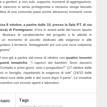
nire a genitori, e non solo, supporto, momenti di aggregazione,
ché ciascuno si senta protagonista e nessuno venga lasciato
attiva di una comunità passi anche attraverso momenti come
ca 8 ottobre, a partire dalle 10, presso la Sala P.T. di via
oteca) di Fermignano
, d’ora in avanti sede del nuovo spazio
illustrare le caratteristiche del progetto e le attività in
 un momento di ascolto dedicato alle esigenze e alle
polano il territorio, festeggiando poi con una ricca colazione
ignano”.
el vivo già a partire dal mese di ottobre con
quattro incontri
guenti tematiche
: “I capricci dei bambini. Sono davvero
“Contatto e primi giorni: vizio o pregiudizio?” (17 ottobre dalle
nù in famiglia, rispettando le esigenze di tutti” (24/10 dalle
ndersi cura della pelle e del cuore dopo il parto”. Le iniziative
vembre con incontri aperti e laboratori.
Tags
esaro