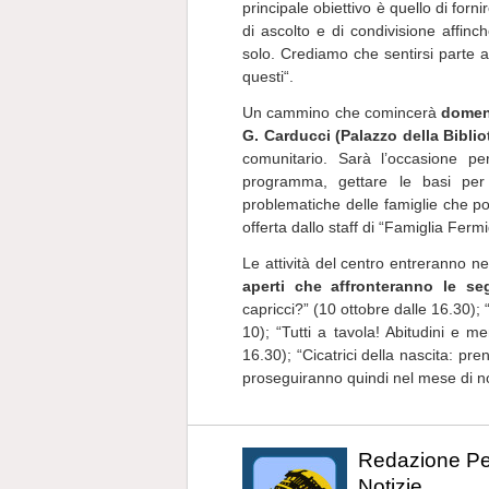
principale obiettivo è quello di for
di ascolto e di condivisione affin
solo. Crediamo che sentirsi parte 
questi“.
Un cammino che comincerà
domeni
G. Carducci (Palazzo della Bibli
comunitario. Sarà l’occasione per 
programma, gettare le basi per
problematiche delle famiglie che po
offerta dallo staff di “Famiglia Ferm
Le attività del centro entreranno n
aperti che affronteranno le se
capricci?” (10 ottobre dalle 16.30); 
10); “Tutti a tavola! Abitudini e me
16.30); “Cicatrici della nascita: pre
proseguiranno quindi nel mese di no
Redazione P
Notizie