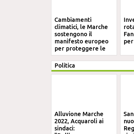
Cambiamenti
Inv
climatici, le Marche
rot
sostengono il
Fano
manifesto europeo
per
per proteggere le
aree costiere
Politica
Alluvione Marche
San
2022, Acquaroli ai
nuo
sindaci:
Reg