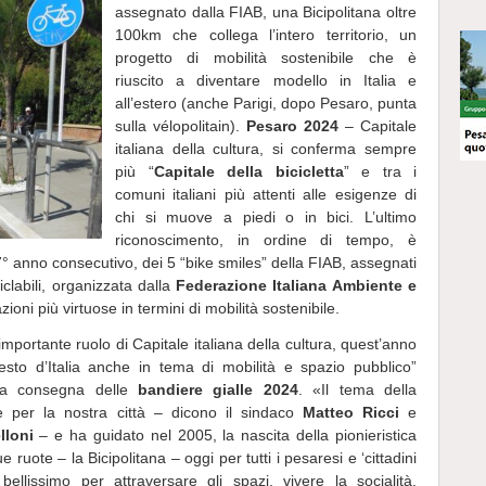
assegnato dalla FIAB, una Bicipolitana oltre
100km che collega l’intero territorio, un
progetto di mobilità sostenibile che è
riuscito a diventare modello in Italia e
all’estero (anche Parigi, dopo Pesaro, punta
sulla vélopolitain).
Pesaro 2024
– Capitale
italiana della cultura, si conferma sempre
più “
Capitale della bicicletta
” e tra i
comuni italiani più attenti alle esigenze di
chi si muove a piedi o in bici. L’ultimo
riconoscimento, in ordine di tempo, è
 7° anno consecutivo, dei 5 “bike smiles” della FIAB, assegnati
clabili, organizzata dalla
Federazione Italiana Ambiente e
oni più virtuose in termini di mobilità sostenibile.
importante ruolo di Capitale italiana della cultura, quest’anno
sto d’Italia anche in tema di mobilità e spazio pubblico”
 la consegna delle
bandiere gialle 2024
. «Il tema della
e per la nostra città – dicono il sindaco
Matteo Ricci
e
lloni
– e ha guidato nel 2005, la nascita della pionieristica
 ruote – la Bicipolitana – oggi per tutti i pesaresi e ‘cittadini
llissimo per attraversare gli spazi, vivere la socialità,