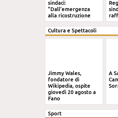
sindaci:
Reg
"Dall'emergenza
sin
alla ricostruzione
raf
definitiva"
Cultura e Spettacoli
Jimmy Wales,
A S
fondatore di
Cam
Wikipedia, ospite
Sor
giovedì 20 agosto a
Fano
Sport