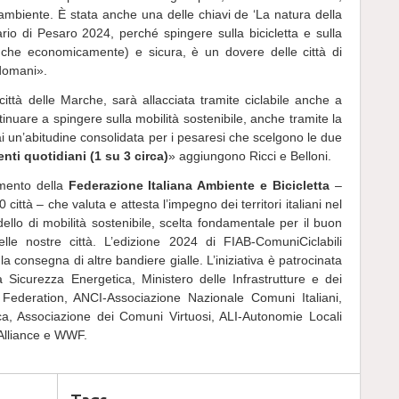
l’ambiente. È stata anche una delle chiavi de ‘La natura della
ario di Pesaro 2024, perché spingere sulla bicicletta e sulla
(anche economicamente) e sicura, è un dovere delle città di
 domani».
ittà delle Marche, sarà allacciata tramite ciclabile anche a
inuare a spingere sulla mobilità sostenibile, anche tramite la
 un’abitudine consolidata per i pesaresi che scelgono le due
ti quotidiani (1 su 3 circa)
» aggiungono Ricci e Belloni.
imento della
Federazione Italiana Ambiente e Bicicletta
–
ittà – che valuta e attesta l’impegno dei territori italiani nel
llo di mobilità sostenibile, scelta fondamentale per il buon
elle nostre città. L’edizione 2024 di FIAB-ComuniCiclabili
 consegna di altre bandiere gialle. L’iniziativa è patrocinata
a Sicurezza Energetica, Ministero delle Infrastrutture e dei
 Federation, ANCI-Associazione Nazionale Comuni Italiani,
ica, Associazione dei Comuni Virtuosi, ALI-Autonomie Locali
g Alliance e WWF.