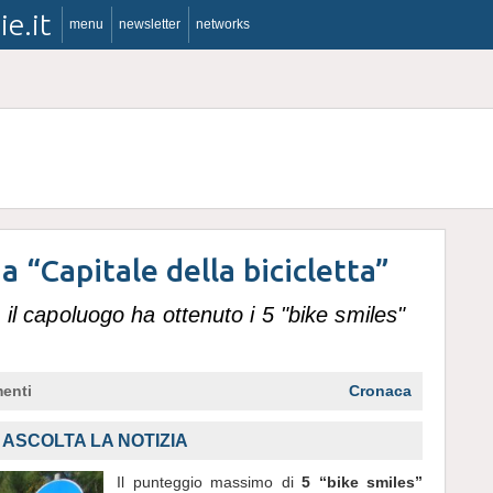
ie.it
menu
newsletter
networks
a “Capitale della bicicletta”
, il capoluogo ha ottenuto i 5 "bike smiles"
enti
Cronaca
ASCOLTA LA NOTIZIA
Il punteggio massimo di
5 “bike smiles”