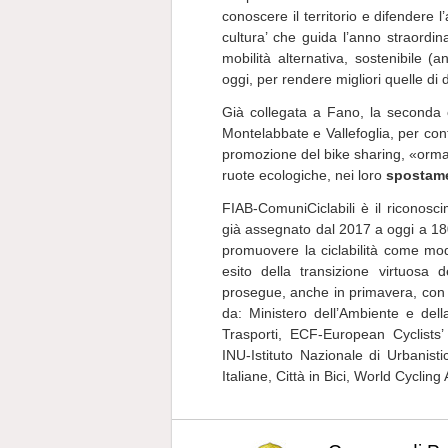
conoscere il territorio e difendere 
cultura’ che guida l’anno straordin
mobilità alternativa, sostenibile 
oggi, per rendere migliori quelle di
Già collegata a Fano, la seconda c
Montelabbate e Vallefoglia, per cont
promozione del bike sharing, «ormai
ruote ecologiche, nei loro
spostamen
FIAB-ComuniCiclabili è il riconosc
già assegnato dal 2017 a oggi a 180 c
promuovere la ciclabilità come mode
esito della transizione virtuosa d
prosegue, anche in primavera, con la
da: Ministero dell’Ambiente e dell
Trasporti, ECF-European Cyclists’
INU-Istituto Nazionale di Urbanist
Italiane, Città in Bici, World Cyclin