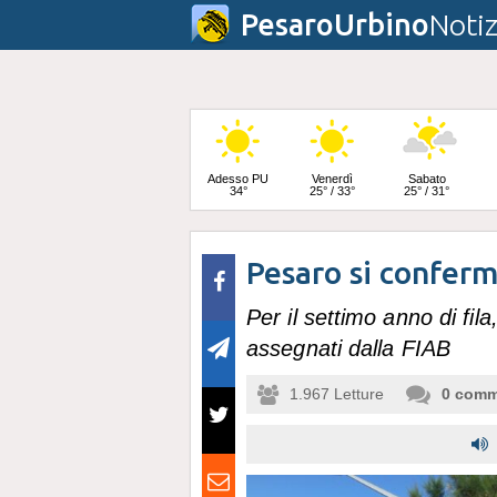
PesaroUrbino
Notiz
Adesso PU
Venerdì
Sabato
34°
25° / 33°
25° / 31°
Pesaro si conferm
Domenica
24° / 32°
Per il settimo anno di fila
assegnati dalla FIAB
1.967
Letture
0
comm