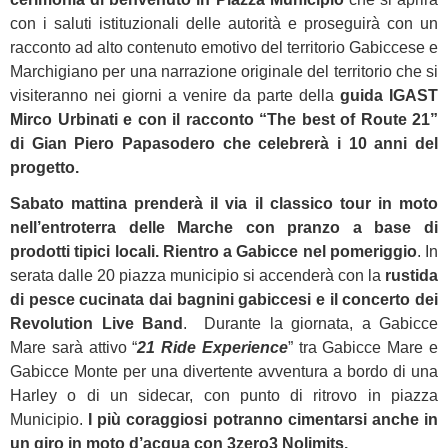
con i saluti istituzionali delle autorità e proseguirà con un
racconto ad alto contenuto emotivo del territorio Gabiccese e
Marchigiano per una narrazione originale del territorio che si
visiteranno nei giorni a venire da parte della
guida IGAST
Mirco Urbinati e con il racconto “The best of Route 21”
di Gian Piero Papasodero che celebrerà i 10 anni del
progetto.
Sabato mattina prenderà il via il classico tour in moto
nell’entroterra delle Marche con pranzo a base di
prodotti tipici locali. Rientro a Gabicce nel pomeriggio
. In
serata dalle 20 piazza municipio si accenderà con la
rustida
di pesce cucinata dai bagnini gabiccesi e il concerto dei
Revolution Live Band
. Durante la giornata, a Gabicce
Mare sarà attivo “
21 Ride Experience
” tra Gabicce Mare e
Gabicce Monte per una divertente avventura a bordo di una
Harley o di un sidecar, con punto di ritrovo in piazza
Municipio.
I più coraggiosi potranno cimentarsi anche in
un giro in moto d’acqua con 3zero3 Nolimits.