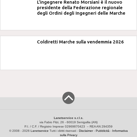
L'ingegnere Renato Morsiani è il nuovo
presidente della Federazione regionale
degli Ordini degli Ingegneri delle Marche
Coldiretti Marche sulla vendemmia 2026
Lanetservice s.r.l.s.
via Fabio Filzi, 26 - 60019 Senigallia (AN)
P.I. / C.F. / Registro Imprese 02969870423 – REA AN 294359
© 2008 - 2026
Lanetservice
Tutti i diritti riservati -
Disclaimer
-
Pubblicità
-
Informativa
sulla Privacy