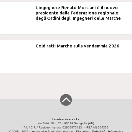
L'ingegnere Renato Morsiani è il nuovo
presidente della Federazione regionale
degli Ordini degli Ingegneri delle Marche
Coldiretti Marche sulla vendemmia 2026
Lanetservice s.r.l.s.
via Fabio Filzi, 26 - 60019 Senigallia (AN)
P.I. / C.F. / Registro Imprese 02969870423 – REA AN 294359
© 2008 - 2026
Lanetservice
Tutti i diritti riservati -
Disclaimer
-
Pubblicità
-
Informativa