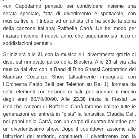
«un Capodanno pensato per condividere insieme una
serata speciale, fatta di divertimento e spettacolo, con
musica live e il tributo ad un’artista che ha scritto la storia
della canzone italiana; Raffaella Carrà. Un bel modo per
iniziare insieme il nuovo anno, che auguriamo sia ricco di
soddisfazioni per tutti».
Si inizierà alle
21
con la musica e il divertimento grazie al
djset sul rinnovato palco della Biosfera. Alle
23
al via alla
musica dal vivo con la Band di Dino Gnassi Corporation del
Maurizio Costanzo Show (attualmente impegnato con
l’Orchestra Paolo Belli per Telethon su Rai 1), formata da
sette elementi con sezione di fiati, per suonare il meglio
degli anni 60/70/80/90. Alle
23.30
inizia la Fiesta! Le
iconiche canzoni di Raffaella Carrà faranno ballare tutte le
generazioni ed entrerà in “pista” la fantastica Claudia Celi,
nei panni della Carrà, con un corpo di quattro ballerine per
un divertentissimo show. Dopo il countdown assieme alle
istituzioni del territorio, continuerà il divertimento con la