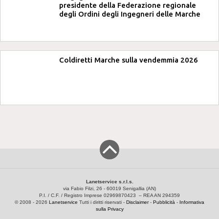
presidente della Federazione regionale
degli Ordini degli Ingegneri delle Marche
Coldiretti Marche sulla vendemmia 2026
Lanetservice s.r.l.s.
via Fabio Filzi, 26 - 60019 Senigallia (AN)
P.I. / C.F. / Registro Imprese 02969870423 – REA AN 294359
© 2008 - 2026
Lanetservice
Tutti i diritti riservati -
Disclaimer
-
Pubblicità
-
Informativa
sulla Privacy