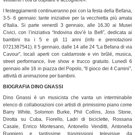
I festeggiamenti continueranno poi con la festa della Befana,
3-5- 6 gennaio: tante iniziative per la vecchietta più amata
d’Italia. Si parte venerdì 3 gennaio, alle 16.30 ai Musei
Civici, con l’iniziativa “Indovina dov’è la Befi”, dedicata ai
bambini tra i 5 e gli 11 anni (info e prenotazioni
0721387541). Il 5 gennaio, dalle 14 alle 24 “La Befana di via
Cavour”, locali aperti con caldarroste e vin brûlé, musica,
street performance, live show e trucco gratuito. Lunedì 6
gennaio alle 16 in piazza del Popolo, “Il gioco dei 4 Camini”,
attività di animazione per bambini.
BIOGRAFIA DINO GNASSI
Dino Gnassi è un musicista che vanta un interminabile
elenco di collaborazioni con artisti di primissimo piano come
Barry White, Solomon Burke, Phil Collins, Joss Stone,
Dirotta su Cuba, Fiorello, Ladri di biciclette, Rossana
Casale, Enrico Montesano, Antonello Venditti, Antonella
Ruggiero e tantissime trasmissioni televisive da