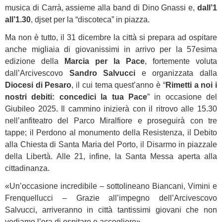
musica di Carrà, assieme alla band di Dino Gnassi e,
dall’1
all’1.30
, djset per la “discoteca” in piazza.
Ma non è tutto, il 31 dicembre la città si prepara ad ospitare
anche migliaia di giovanissimi in arrivo per la 57esima
edizione della
Marcia per la Pace
, fortemente voluta
dall’Arcivescovo
Sandro Salvucci
e organizzata dalla
Diocesi di Pesaro
, il cui tema quest’anno è “
Rimetti a noi i
nostri debiti: concedici la tua Pace
” in occasione del
Giubileo 2025. Il cammino inizierà con il ritrovo alle 15.30
nell’anfiteatro del Parco Miralfiore e proseguirà con tre
tappe; il Perdono al monumento della Resistenza, il Debito
alla Chiesta di Santa Maria del Porto, il Disarmo in piazzale
della Libertà. Alle 21, infine, la Santa Messa aperta alla
cittadinanza.
«Un’occasione incredibile – sottolineano Biancani, Vimini e
Frenquellucci – Grazie all’impegno dell’Arcivescovo
Salvucci, arriveranno in città tantissimi giovani che non
vediamo l’ora di ospitare e accogliere».