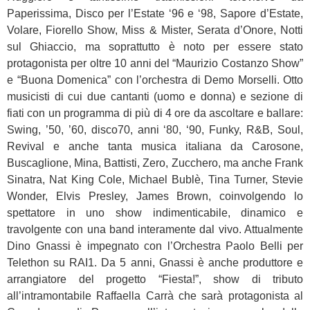
Paperissima, Disco per l’Estate ‘96 e ‘98, Sapore d’Estate,
Volare, Fiorello Show, Miss & Mister, Serata d’Onore, Notti
sul Ghiaccio, ma soprattutto è noto per essere stato
protagonista per oltre 10 anni del “Maurizio Costanzo Show”
e “Buona Domenica” con l’orchestra di Demo Morselli. Otto
musicisti di cui due cantanti (uomo e donna) e sezione di
fiati con un programma di più di 4 ore da ascoltare e ballare:
Swing, ’50, ’60, disco70, anni ‘80, ‘90, Funky, R&B, Soul,
Revival e anche tanta musica italiana da Carosone,
Buscaglione, Mina, Battisti, Zero, Zucchero, ma anche Frank
Sinatra, Nat King Cole, Michael Bublè, Tina Turner, Stevie
Wonder, Elvis Presley, James Brown, coinvolgendo lo
spettatore in uno show indimenticabile, dinamico e
travolgente con una band interamente dal vivo. Attualmente
Dino Gnassi è impegnato con l’Orchestra Paolo Belli per
Telethon su RAI1. Da 5 anni, Gnassi è anche produttore e
arrangiatore del progetto “Fiesta!”, show di tributo
all’intramontabile Raffaella Carrà che sarà protagonista al