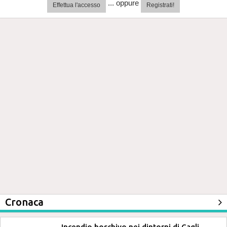
... oppure
Effettua l'accesso
Registrati!
Cronaca
Incendio boschivo nei dintorni di Cagli