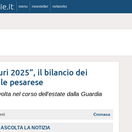
ie.it
menu
newsletter
networks
ri 2025”, il bilancio dei
rale pesarese
lta nel corso dell'estate dalla Guardia
nti
Cronaca
ASCOLTA LA NOTIZIA