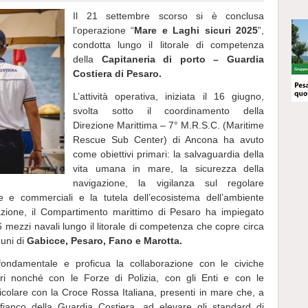
Il 21 settembre scorso si è conclusa
l’operazione “
Mare e Laghi sicuri 2025
”,
condotta lungo il litorale di competenza
della
Capitaneria di porto – Guardia
Costiera di Pesaro.
L’attività operativa, iniziata il 16 giugno,
svolta sotto il coordinamento della
Direzione Marittima – 7° M.R.S.C. (Maritime
Rescue Sub Center) di Ancona ha avuto
come obiettivi primari: la salvaguardia della
vita umana in mare, la sicurezza della
navigazione, la vigilanza sul regolare
ive e commerciali e la tutela dell’ecosistema dell’ambiente
azione, il Compartimento marittimo di Pesaro ha impiegato
6 mezzi navali lungo il litorale di competenza che copre circa
muni di
Gabicce, Pesaro, Fano e Marotta.
a fondamentale e proficua la collaborazione con le civiche
eri nonché con le Forze di Polizia, con gli Enti e con le
rticolare con la Croce Rossa Italiana, presenti in mare che, a
l fianco della Guardia Costiera, ad elevare gli standard di