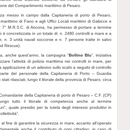
izione del Compartimento marittimo di Pesaro.
ezza messo in campo dalla Capitaneria di porto di Pesaro,
 marittimo di Fano e agli Uffici Locali marittimi di Gabicce e
el 7° M.R.S.C. di Ancona, ha permesso di portare a termine
i è concretizzata in un totale di: n. 2480 controlli a mare e a
e, n. 3 unità navali soccorse e n. 7 persone tratte in salvo
And Rescue).
tata, anche quest’anno, la campagna “
Bollino Blu
”, iniziativa
zare l’attività di polizia marittima nei controlli in mare, per
va applicazione di un adesivo sullo scafo a seguito di controllo
 parte del personale della Capitaneria di Porto – Guardia
tati rilasciati, lungo il litorale della provincia di Pesaro, circa
 il Comandante della Capitaneria di porto di Pesaro – C.F. (CP)
ngo tutto il litorale di competenza anche al termine
i”, quale presidio per la tutela degli interessi produttivi in
llettività”.
al fine di garantire la sicurezza in mare, accanto all’operato
ndamentale anche il contributo di ogni cittadino: in caso di