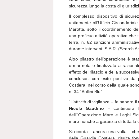
sicurezza lungo la costa di giurisd
Il complesso dispositivo di sicur
unitamente all’Ufficio Circondariale
Marotta, sotto il coordinamento d
una proficua attività operativa che s
terra, n. 62 sanzioni amministrativ
durante interventi S.A.R. (Search 
Altro pilastro dell’operazione è s
ormai nota e finalizzata a razionaliz
effetto del rilascio e della successi
conclusosi con esito positivo da
Costiera, nel corso della quale sono s
n. 34 “Bollini Blu”.
“L’attività di vigilanza – fa sapere
Nicola Gaudino
– continuerà lu
dell’”Operazione Mare e Laghi Sicur
mare nonché a garanzia di tutta la co
Si ricorda – ancora una volta – che 
della Guardia Costiera, risulta fo