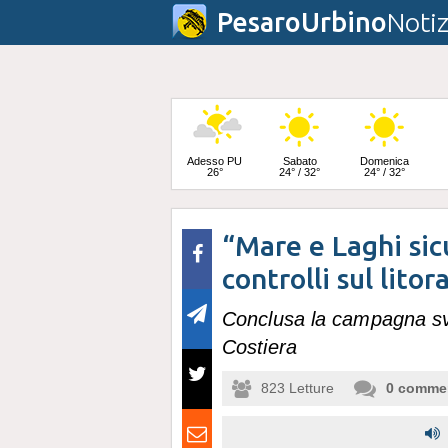
PesaroUrbino
Notiz
Adesso PU
Sabato
Domenica
26°
24° / 32°
24° / 32°
“Mare e Laghi sicu
Lunedì
24° / 33°
controlli sul lito
Conclusa la campagna svo
Costiera
823
Letture
0
comme