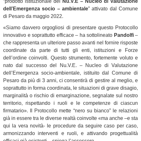
“prodotto istituzionale del
Nu.V.E – Nucleo di Valutazione
dell’Emergenza socio – ambientale
” attivato dal Comune
di Pesaro da maggio 2022.
«Siamo davvero orgogliosi di presentare questo Protocollo
innovativo e soprattutto efficace – ha sottolineato
Pandolfi
–
che rappresenta un ulteriore passo avanti nel fornire risposte
coordinate da parte di tutti gli enti, istituzioni e Forze
dell’ordine coinvolti. Questo strumento, fortemente voluto e
nato dal successo del Nu.V.E. – Nucleo di Valutazione
dell’Emergenza socio-ambientale, istituito dal Comune di
Pesaro da più di 3 anni, ci consentirà di gestire al meglio, e
soprattutto in forma coordinata, le situazioni di grave disagio,
marginalità o rischio di emarginazione, segnalate sul nostro
territorio, rispettando i ruoli e le competenze di ciascun
firmatario». Il Protocollo mette “nero su bianco” le relazioni
già in essere tra le diverse realtà coinvolte «ma anche –e sta
qui la vera novità- le procedure da seguire caso per caso,
armonizzando interventi e ruoli, e attivando progettualità
efficaci già esistenti – spiega l’assessore -.