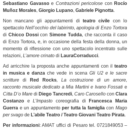
Sebastiano Gavasso
e
Contrazioni pericolose
con
Rocío
Muñoz Morales
,
Giorgio Lupano
,
Gabriele Pignotta
.
Non mancano gli appuntamenti di
teatro civile
con lo
spettacolo
Nell’occhio del labirinto, apologia di Enzo Tortora
di
Chicco Dossi
con
Simone Tudda
, che racconta il caso
di Enzo Tortora, e, in occasione della festa della donna, un
momento di riflessione con uno spettacolo incentrato sulle
relazioni,
L’amore crinato
di
Laura
Corraducci
.
Ad arricchire la proposta anche appuntamenti con il
teatro
in musica e danza
che vede in scena
Gli U2 e le sacre
scritture
di
Red Rocks
, La costruzione di un amore,
racconto musicale dedicato a Mia Martini e Ivano Fossati
e
Citta D’o Mare
di
Diego Tancredi
,
Caro Carosello
con
Clara
Costanzo
e
L’Impasto
coreografia di
Francesca Maria
Guerra
e un appuntamento
per tutta la famiglia
con
Mago
per svago
de
L’abile Teatro / Teatro Giovani Teatro Pirata
.
Per informazioni
: AMAT uffici di Pesaro tel. 0721849053 –