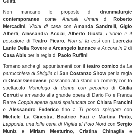
Guitti
.
Non mancano le proposte di
drammaturgie
contemporanee
come
Animali Umani
di
Roberto
Mercadini
,
Vicini di casa
con
Amanda Sandrelli
,
Gigio
Alberti
,
Alessandra Acciai
,
Alberto Giusta
,
L’uomo e il
pescatore
di
Teatro Picaro
, Non si fa così
con
Lucrezia
Lante Della Rovere
e
Arcangelo Iannace
e
Ancora in 2
di
Casa Abis
per la regia di
Paolo Ruffini
.
Tornano anche gli appuntamenti con il
teatro comico
da
La
parrucchiera di Siviglia
di
San Costanzo Show
per la regia
di
Oscar Genovese
, passando alla stand up comedy con lo
spettacolo
Monologo di donna con pecorino
di
Giulia
Cerruti
e arrivando alla grande opera di Dario Fo e Franca
Rame
Coppia aperta quasi spalancata
con
Chiara Francini
e
Alessandro Federico
fino a
Ti posso spiegare
con
Michele La Ginestra, Beatrice Fazi
e
Martina Pinto
,
Lapponia, una folle cena di Vigilia al Polo Nord
con
Sergio
Muniz
e
Miriam Mesturino
,
Cristina Chinaglia
e