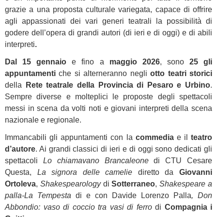
grazie a una proposta culturale variegata, capace di offrire
agli appassionati dei vari generi teatrali la possibilità di
godere dell’opera di grandi autori (di ieri e di oggi) e di abili
interpreti
.
Dal 15 gennaio
e fino a
maggio 2026
, sono
25 gli
appuntamenti
che si alterneranno negli
otto teatri storici
della
Rete teatrale della Provincia di Pesaro e Urbino
.
Sempre diverse e molteplici le proposte degli spettacoli
messi in scena da volti noti e giovani interpreti della scena
nazionale e regionale.
Immancabili gli appuntamenti con la
commedia
e il
teatro
d’autore
. Ai grandi classici di ieri e di oggi sono dedicati gli
spettacoli
Lo chiamavano Brancaleone
di CTU Cesare
Questa,
La signora delle camelie
diretto da
Giovanni
Ortoleva
,
Shakespearology
di
Sotterraneo
,
Shakespeare a
palla-La Tempesta
di e con Davide Lorenzo Palla
, Don
Abbondio: vaso di coccio tra vasi di ferro
di
Compagnia i