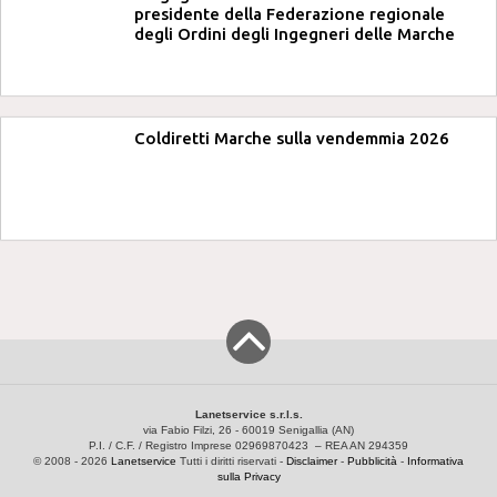
presidente della Federazione regionale
degli Ordini degli Ingegneri delle Marche
Coldiretti Marche sulla vendemmia 2026
Lanetservice s.r.l.s.
via Fabio Filzi, 26 - 60019 Senigallia (AN)
P.I. / C.F. / Registro Imprese 02969870423 – REA AN 294359
© 2008 - 2026
Lanetservice
Tutti i diritti riservati -
Disclaimer
-
Pubblicità
-
Informativa
sulla Privacy