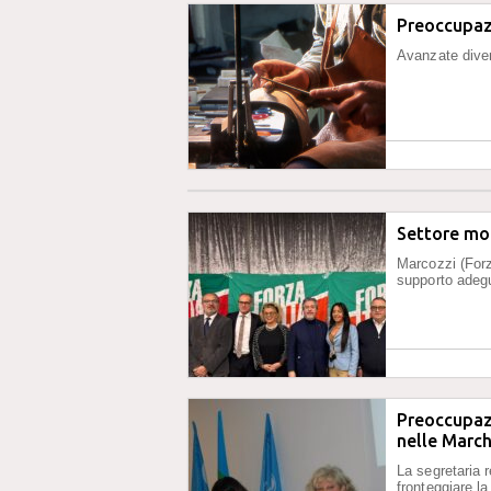
Preoccupazi
Avanzate diver
Settore mod
Marcozzi (Forz
supporto adegu
Preoccupazi
nelle Marc
La segretaria 
fronteggiare la