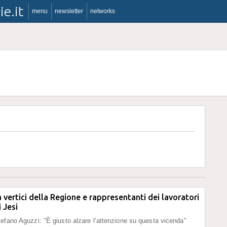
ie.it
menu
newsletter
networks
a vertici della Regione e rappresentanti dei lavoratori
 Jesi
efano Aguzzi: "È giusto alzare l’attenzione su questa vicenda"