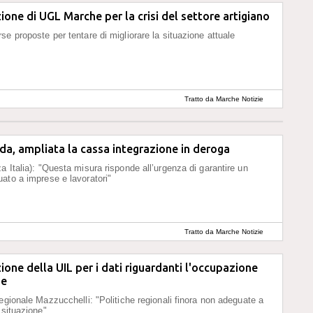
one di UGL Marche per la crisi del settore artigiano
se proposte per tentare di migliorare la situazione attuale
Tratto da Marche Notizie
a, ampliata la cassa integrazione in deroga
a Italia): "Questa misura risponde all’urgenza di garantire un
ato a imprese e lavoratori"
Tratto da Marche Notizie
one della UIL per i dati riguardanti l'occupazione
he
regionale Mazzucchelli: "Politiche regionali finora non adeguate a
 situazione"