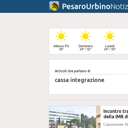
PesaroUrbino
Notiz
Adesso PU
Domenica
Lunedì
26°
24° / 32°
24° / 33°
Articoli che parlano di
Martedì
25° / 33°
cassa integrazione
Incontro tr
della IMR di
L'assessore St