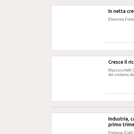
In netta cr
Eleonora Fonta
Cresce il r
Mazzucchelli (
del sistema del
Industria, 
primo trim
Fontana (Cgil):