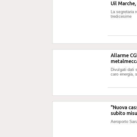
Uil Marche, 
La segretaria r
tredicesime
Allarme CGI
metalmecca
Divulgati dati 
caro energia, s
"Nuova cass
subito misu
Aeroporto Sanz