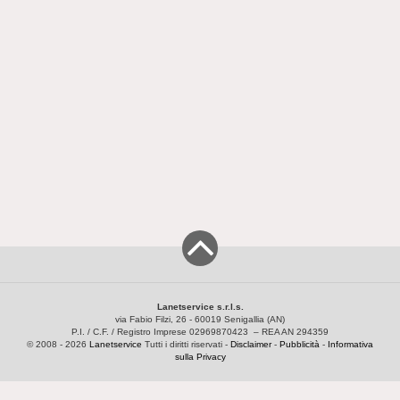
Lanetservice s.r.l.s.
via Fabio Filzi, 26 - 60019 Senigallia (AN)
P.I. / C.F. / Registro Imprese 02969870423 – REA AN 294359
© 2008 - 2026
Lanetservice
Tutti i diritti riservati -
Disclaimer
-
Pubblicità
-
Informativa
sulla Privacy