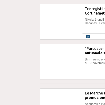
Tre registi 
Cortinamet
Nikola Brunell
Recanati. Even
"Parcosceni
autunnale su
Bim Tronto e R
al 10 novembre
Le Marche a
promozione 
Acquaroli a Bar