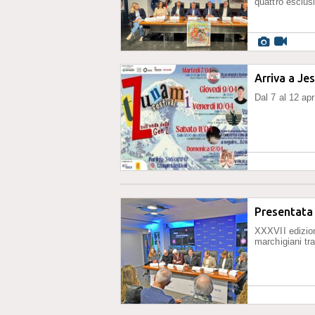
quattro esclus
Arriva a Je
Dal 7 al 12 apr
Presentata 
XXXVII edizion
marchigiani tra