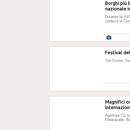
Borghi più b
nazionale i
Durante la XVI 
sindaco di Cor
Festival de
Tra Osimo, San
Magnifici o
internaziona
Apertura l'11 
Chiaravalle, B