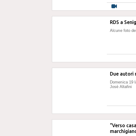
RDS a Senig
Alcune foto de
Due autori 
Domenica 19 la
Josè Altafini
“Verso casa
marchigiano