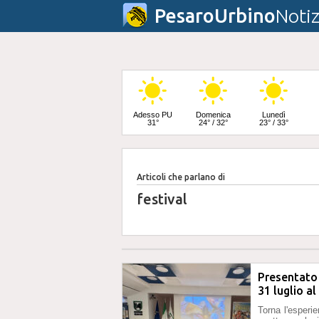
PesaroUrbino
Notiz
Adesso PU
Domenica
Lunedì
31°
24° / 32°
23° / 33°
Articoli che parlano di
Martedì
25° / 33°
festival
Presentato 
31 luglio a
Torna l'esperi