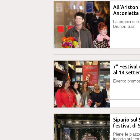
All’Ariston
Antonietta
La coppia seni
Brunori Sas
7° Festival
al 14 sett
Evento promos
Sipario sul
festival di 
Piene le piazze
indotto sul ter