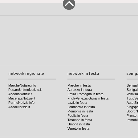
network regionale
network in festa
senig
MarcheNotizie.info
Marche in festa
Senigall
PesaroUrbinoNotizie.it
Abruzzo in festa
Senigalli
AnconaNotizie.it
Emilia-Romagna in festa
Valmis
MacerataNotizie.it
Friuli-Venezia Giulia in festa
TuttoSen
FermoNotizie.info
Lazio in festa
Auto Si
AscoliNotizie.it
Lombardia in festa
Kingspo
Piemonte in festa
Sport N
Puglia in festa
Pronto 
Toscana in festa
Immobil
Umbria in festa
Veneto in festa