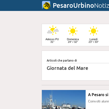
PesaroUrbino
Notiz
Adesso PU
Domenica
Lunedì
31°
24° / 32°
23° / 33°
Articoli che parlano di
Martedì
25° / 33°
Giornata del Mare
A Pesaro si
Coinvolti alunn