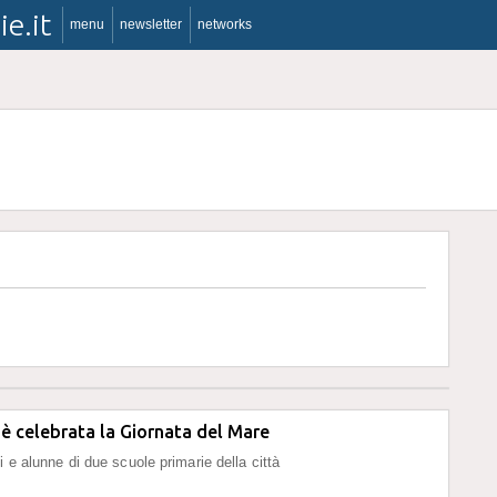
ie.it
menu
newsletter
networks
 è celebrata la Giornata del Mare
i e alunne di due scuole primarie della città