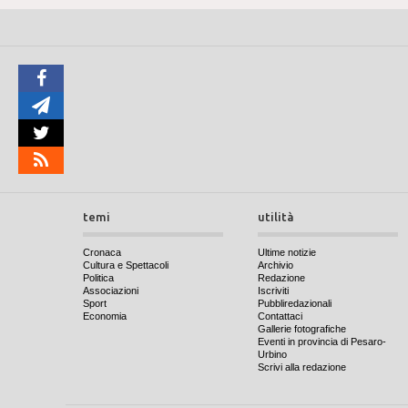
temi
utilità
Cronaca
Ultime notizie
Cultura e Spettacoli
Archivio
Politica
Redazione
Associazioni
Iscriviti
Sport
Pubbliredazionali
Economia
Contattaci
Gallerie fotografiche
Eventi in provincia di Pesaro-
Urbino
Scrivi alla redazione