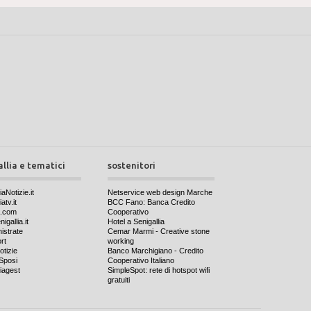
allia e tematici
sostenitori
iaNotizie.it
Netservice web design Marche
atv.it
BCC Fano: Banca Credito
a.com
Cooperativo
igallia.it
Hotel a Senigallia
nistrate
Cemar Marmi - Creative stone
rt
working
otizie
Banco Marchigiano - Credito
Sposi
Cooperativo Italiano
iagest
SimpleSpot: rete di hotspot wifi
gratuiti