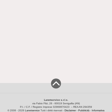
Lanetservice s.r.l.s.
via Fabio Filzi, 26 - 60019 Senigallia (AN)
P.I. / C.F. / Registro Imprese 02969870423 – REA AN 294359
© 2008 - 2026
Lanetservice
Tutti i diritti riservati -
Disclaimer
-
Pubblicità
-
Informativa