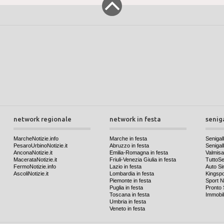
network regionale
network in festa
senig
MarcheNotizie.info
Marche in festa
Senigall
PesaroUrbinoNotizie.it
Abruzzo in festa
Senigalli
AnconaNotizie.it
Emilia-Romagna in festa
Valmis
MacerataNotizie.it
Friuli-Venezia Giulia in festa
TuttoSen
FermoNotizie.info
Lazio in festa
Auto Si
AscoliNotizie.it
Lombardia in festa
Kingspo
Piemonte in festa
Sport N
Puglia in festa
Pronto 
Toscana in festa
Immobil
Umbria in festa
Veneto in festa