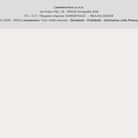
Lanetservice s.r.l.s.
via Fabio Filzi, 26 - 60019 Senigallia (AN)
P.I. / C.F. / Registro Imprese 02969870423 – REA AN 294359
© 2008 - 2026
Lanetservice
Tutti i diritti riservati -
Disclaimer
-
Pubblicità
-
Informativa sulla Privacy