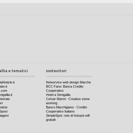
allia e tematici
sostenitori
iaNotizie.it
Netservice web design Marche
atv.it
BCC Fano: Banca Credito
a.com
Cooperativo
igallia.it
Hotel a Senigallia
nistrate
Cemar Marmi - Creative stone
rt
working
otizie
Banco Marchigiano - Credito
Sposi
Cooperativo Italiano
iagest
SimpleSpot: rete di hotspot wifi
gratuiti