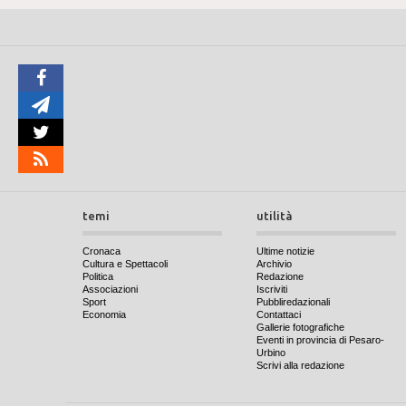
temi
utilità
Cronaca
Ultime notizie
Cultura e Spettacoli
Archivio
Politica
Redazione
Associazioni
Iscriviti
Sport
Pubbliredazionali
Economia
Contattaci
Gallerie fotografiche
Eventi in provincia di Pesaro-
Urbino
Scrivi alla redazione