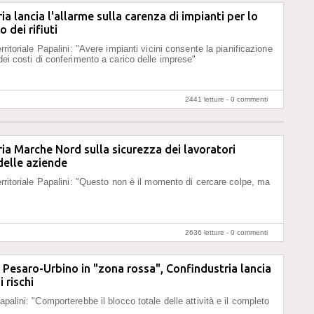
ia lancia l'allarme sulla carenza di impianti per lo
 dei rifiuti
erritoriale Papalini: "Avere impianti vicini consente la pianificazione
dei costi di conferimento a carico delle imprese"
2441 letture -
0 commenti
ia Marche Nord sulla sicurezza dei lavoratori
 delle aziende
territoriale Papalini: "Questo non è il momento di cercare colpe, ma
2636 letture -
0 commenti
i Pesaro-Urbino in "zona rossa", Confindustria lancia
i rischi
apalini: "Comporterebbe il blocco totale delle attività e il completo