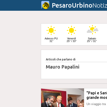
PesaroUrbino
Notiz
Adesso PU
Venerdì
Sabato
31°
25° / 33°
25° / 31°
Articoli che parlano di
Domenica
24° / 32°
Mauro Papalini
"Papi e San
grande mos
Un viaggio tra 