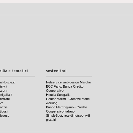
allia e tematici
sostenitori
iaNotizie.it
Netservice web design Marche
atv.it
BCC Fano: Banca Credito
a.com
Cooperativo
igallia.it
Hotel a Senigallia
nistrate
Cemar Marmi - Creative stone
rt
working
otizie
Banco Marchigiano - Credito
Sposi
Cooperativo Italiano
iagest
SimpleSpot: rete di hotspot wifi
gratuiti