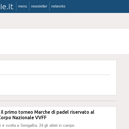
ie.it
menu
newsletter
networks
il primo torneo Marche di padel riservato al
Corpo Nazionale VVFF
è svolta a Senigallia: 24 gli atleti in campo