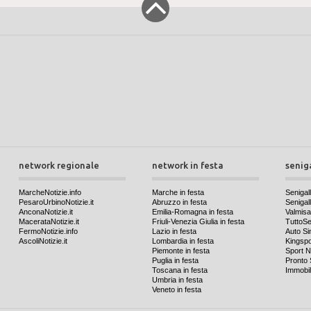
network regionale
network in festa
senig
MarcheNotizie.info
Marche in festa
Senigall
PesaroUrbinoNotizie.it
Abruzzo in festa
Senigalli
AnconaNotizie.it
Emilia-Romagna in festa
Valmis
MacerataNotizie.it
Friuli-Venezia Giulia in festa
TuttoSen
FermoNotizie.info
Lazio in festa
Auto Si
AscoliNotizie.it
Lombardia in festa
Kingspo
Piemonte in festa
Sport N
Puglia in festa
Pronto 
Toscana in festa
Immobil
Umbria in festa
Veneto in festa