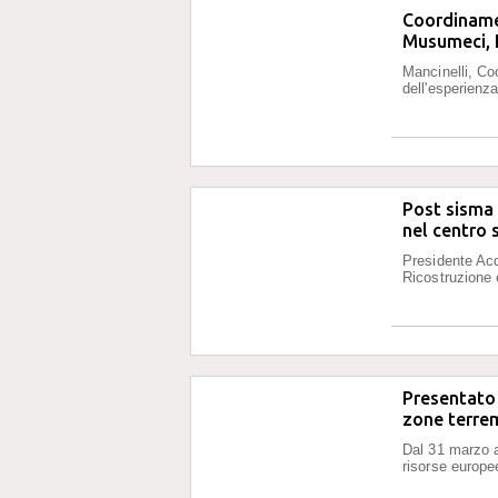
Coordinamen
Musumeci, 
Mancinelli, Co
dell'esperienz
Post sisma 
nel centro 
Presidente Acqu
Ricostruzione è
Presentato i
zone terre
Dal 31 marzo a
risorse europe