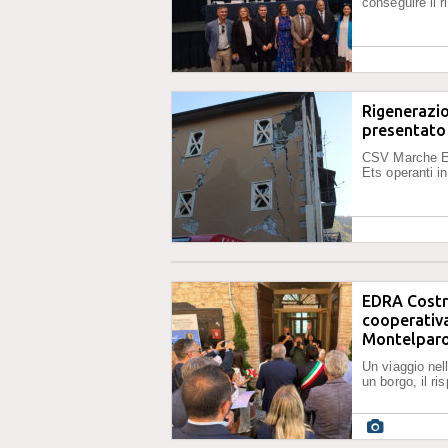
conseguire il 
Rigenerazio
presentato 
CSV Marche ET
Ets operanti i
EDRA Costru
cooperativa
Montelpar
Un viaggio nell
un borgo, il ri