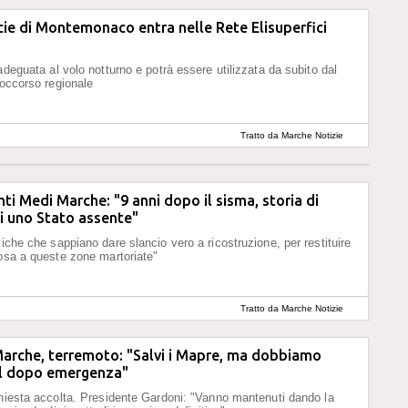
icie di Montemonaco entra nelle Rete Elisuperfici
adeguata al volo notturno e potrà essere utilizzata da subito dal
soccorso regionale
Tratto da Marche Notizie
ti Medi Marche: "9 anni dopo il sisma, storia di
i uno Stato assente"
tiche che sappiano dare slancio vero a ricostruzione, per restituire
tosa a queste zone martoriate"
Tratto da Marche Notizie
Marche, terremoto: "Salvi i Mapre, ma dobbiamo
al dopo emergenza"
chiesta accolta. Presidente Gardoni: "Vanno mantenuti dando la