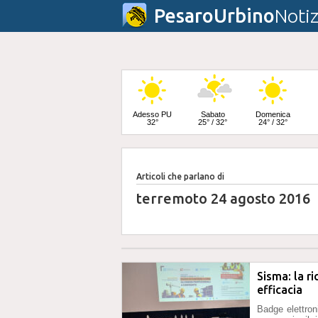
PesaroUrbino
Notiz
Adesso PU
Sabato
Domenica
32°
25° / 32°
24° / 32°
Articoli che parlano di
Lunedì
23° / 33°
terremoto 24 agosto 2016
Sisma: la r
efficacia
Badge elettroni