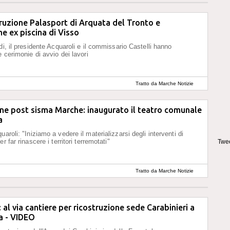
truzione Palasport di Arquata del Tronto e
ne ex piscina di Visso
di, il presidente Acquaroli e il commissario Castelli hanno
e cerimonie di avvio dei lavori
Tratto da Marche Notizie
ne post sisma Marche: inaugurato il teatro comunale
a
aroli: "Iniziamo a vedere il materializzarsi degli interventi di
r far rinascere i territori terremotati"
Twee
Tratto da Marche Notizie
 al via cantiere per ricostruzione sede Carabinieri a
a - VIDEO