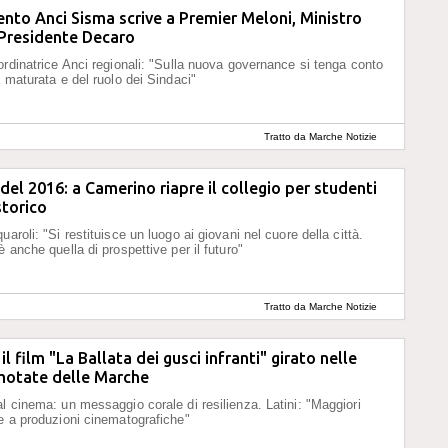
to Anci Sisma scrive a Premier Meloni, Ministro
Presidente Decaro
ordinatrice Anci regionali: "Sulla nuova governance si tenga conto
a maturata e del ruolo dei Sindaci"
Tratto da Marche Notizie
del 2016: a Camerino riapre il collegio per studenti
storico
aroli: "Si restituisce un luogo ai giovani nel cuore della città.
 anche quella di prospettive per il futuro"
Tratto da Marche Notizie
l film "La Ballata dei gusci infranti" girato nelle
motate delle Marche
l cinema: un messaggio corale di resilienza. Latini: "Maggiori
e a produzioni cinematografiche"