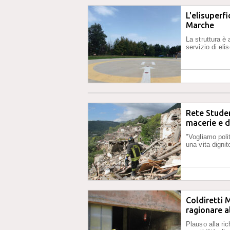
L'elisuperf
Marche
La struttura è 
servizio di eli
Rete Studen
macerie e d
"Vogliamo poli
una vita digni
Coldiretti 
ragionare 
Plauso alla ri