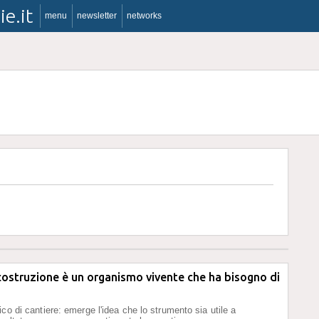
ie.it
menu
newsletter
networks
icostruzione è un organismo vivente che ha bisogno di
co di cantiere: emerge l'idea che lo strumento sia utile a