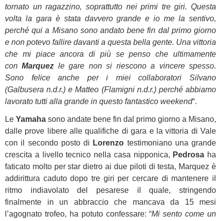
tornato un ragazzino, soprattutto nei primi tre giri. Questa
volta la gara è stata davvero grande e io me la sentivo,
perché qui a Misano sono andato bene fin dal primo giorno
e non potevo fallire davanti a questa bella gente. Una vittoria
che mi piace ancora di più se penso che ultimamente
con
Marquez
le gare non si riescono a vincere spesso.
Sono felice anche per i miei collaboratori Silvano
(Galbusera n.d.r.) e Matteo (Flamigni n.d.r.) perché abbiamo
lavorato tutti alla grande in questo fantastico weekend
“.
Le
Yamaha
sono andate bene fin dal primo giorno a Misano,
dalle prove libere alle qualifiche di gara e la vittoria di Vale
con il secondo posto di
Lorenzo
testimoniano una grande
crescita a livello tecnico nella casa nipponica,
Pedrosa
ha
faticato molto per star dietro ai due piloti di testa, Marquez è
addirittura caduto dopo tre giri per cercare di mantenere il
ritmo indiavolato del pesarese il quale, stringendo
finalmente in un abbraccio che mancava da 15 mesi
l’agognato trofeo, ha potuto confessare: “
Mi sento come un