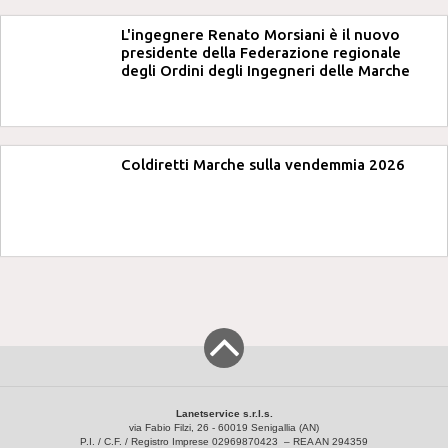
L'ingegnere Renato Morsiani è il nuovo
presidente della Federazione regionale
degli Ordini degli Ingegneri delle Marche
Coldiretti Marche sulla vendemmia 2026
Lanetservice s.r.l.s.
via Fabio Filzi, 26 - 60019 Senigallia (AN)
P.I. / C.F. / Registro Imprese 02969870423 – REA AN 294359