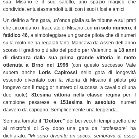
sua, Misano è il suo salotto, uno spazio magico che
condivide, entusiasmandoli tutti, con i suoi tifosi e amici.
Un delirio a fine gara, un’onda gialla sulle tribune e sui prati
che circondano il tracciato di Misano con
un solo numero, il
fatidico 46
, a simboleggiare un grande pilota che di numeri
sulla moto ne ha regalati tanti. Mancava da Assen dell’anno
scorso il gradino più alto del podio per Valentino,
a 18 anni
di distanza dalla sua prima grande vittoria in moto
ottenuta a Brno nel 1996
(con questo successo Vale
supera anche
Loris Capirossi
nella gara di longevità
essendo diventato con la vittoria di Misano il pilota più
longevo con il maggior numero di successi a cavallo di una
due ruote).
81esima vittoria nella classe regina
per il
campione pesarese e
151esima in assoluto
, numeri
davvero da capogiro. Semplicemente una leggenda.
Sembra tornato il
“Dottore”
dei bei vecchi tempi quello che
ai microfoni di Sky dopo una gara da “professore” ha
dichiarato: “
Mi sono divertito un sacco, sembrava di esser