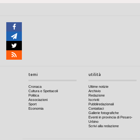
temi
utilità
Cronaca
Ultime notizie
Cultura e Spettacoli
Archivio
Politica
Redazione
Associazioni
Iscriviti
Sport
Pubbliredazionali
Economia
Contattaci
Gallerie fotografiche
Eventi in provincia di Pesaro-
Urbino
Scrivi alla redazione