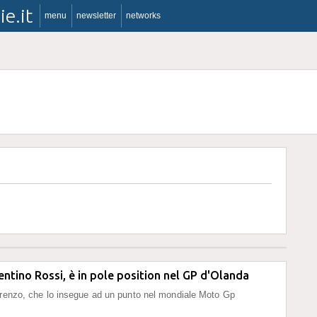
ie.it
menu
newsletter
networks
ntino Rossi, è in pole position nel GP d'Olanda
orenzo, che lo insegue ad un punto nel mondiale Moto Gp