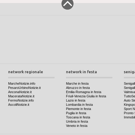
network regionale
network in festa
senig
MarcheNotizie.info
Marche in festa
Senigall
PesaroUrbinoNotizie.it
Abruzzo in festa
Senigalli
AnconaNotizie.it
Emilia-Romagna in festa
Valmis
MacerataNotizie.it
Friuli-Venezia Giulia in festa
TuttoSen
FermoNotizie.info
Lazio in festa
Auto Si
AscoliNotizie.it
Lombardia in festa
Kingspo
Piemonte in festa
Sport N
Puglia in festa
Pronto 
Toscana in festa
Immobil
Umbria in festa
Veneto in festa