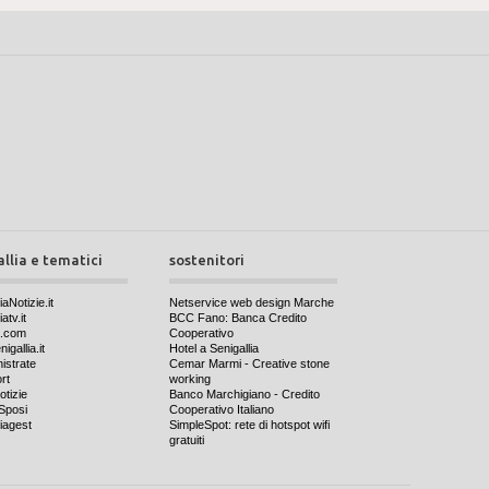
allia e tematici
sostenitori
iaNotizie.it
Netservice web design Marche
atv.it
BCC Fano: Banca Credito
a.com
Cooperativo
igallia.it
Hotel a Senigallia
nistrate
Cemar Marmi - Creative stone
rt
working
otizie
Banco Marchigiano - Credito
Sposi
Cooperativo Italiano
iagest
SimpleSpot: rete di hotspot wifi
gratuiti