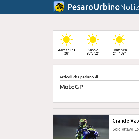
PesaroUrbino
Notiz
Adesso PU
Sabato
Domenica
26°
25° / 32°
24° / 32°
Articoli che parlano di
Lunedì
24° / 33°
MotoGP
Grande Vale
Solo ottavo L