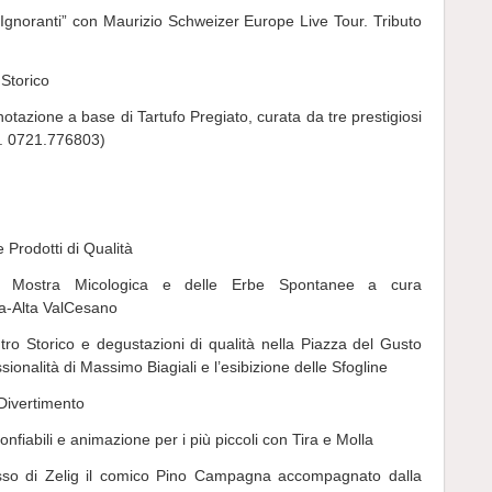
li Ignoranti” con Maurizio Schweizer Europe Live Tour. Tributo
 Storico
otazione a base di Tartufo Pregiato, curata da tre prestigiosi
l. 0721.776803)
 Prodotti di Qualità
ra Mostra Micologica e delle Erbe Spontanee a cura
la-Alta ValCesano
tro Storico e degustazioni di qualità nella Piazza del Gusto
onalità di Massimo Biagiali e l’esibizione delle Sfogline
Divertimento
nfiabili e animazione per i più piccoli con Tira e Molla
cesso di Zelig il comico Pino Campagna accompagnato dalla