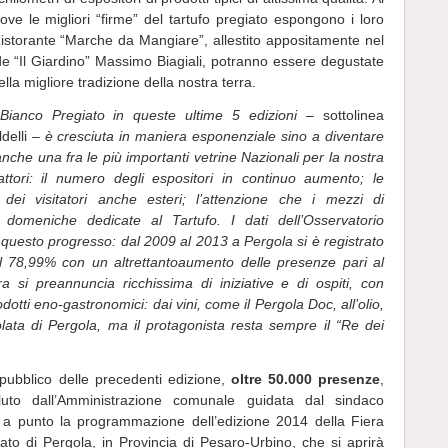
dove le migliori “firme” del tartufo pregiato espongono i loro
Ristorante “Marche da Mangiare”, allestito appositamente nel
de “Il Giardino” Massimo Biagiali, potranno essere degustate
ella migliore tradizione della nostra terra.
Bianco Pregiato in queste ultime 5 edizioni
– sottolinea
delli –
è cresciuta in maniera esponenziale sino a diventare
che una fra le più importanti vetrine Nazionali per la nostra
ttori: il numero degli espositori in continuo aumento; le
i visitatori anche esteri; l’attenzione che i mezzi di
 domeniche dedicate al Tartufo. I dati dell’Osservatorio
uesto progresso: dal 2009 al 2013 a Pergola si è registrato
il 78,99% con un altrettantoaumento delle presenze pari al
 si preannuncia ricchissima di iniziative e di ospiti, con
prodotti eno-gastronomici: dai vini, come il Pergola Doc, all’olio,
olata di Pergola, ma il protagonista resta sempre il “Re dei
pubblico delle precedenti edizione,
oltre 50.000 presenze
,
oluto dall’Amministrazione comunale guidata dal sindaco
 a punto la programmazione dell’edizione 2014 della Fiera
ato di Pergola, in Provincia di Pesaro-Urbino, che si aprirà