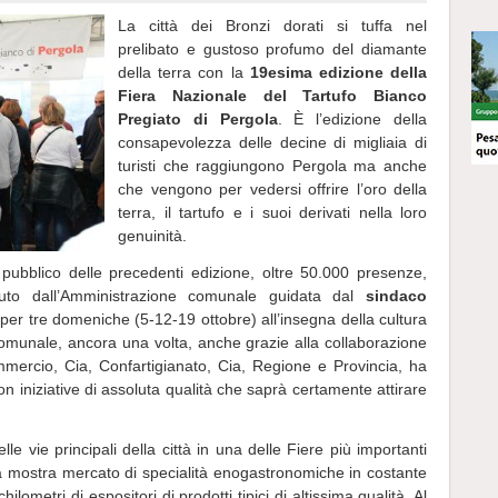
La città dei Bronzi dorati si tuffa nel
prelibato e gustoso profumo del diamante
della terra con la
19esima edizione della
Fiera Nazionale del Tartufo Bianco
Pregiato di Pergola
. È l’edizione della
consapevolezza delle decine di migliaia di
turisti che raggiungono Pergola ma anche
che vengono per vedersi offrire l’oro della
terra, il tartufo e i suoi derivati nella loro
genuinità.
pubblico delle precedenti edizione, oltre 50.000 presenze,
oluto dall’Amministrazione comunale guidata dal
sindaco
o per tre domeniche (5-12-19 ottobre) all’insegna della cultura
comunale, ancora una volta, anche grazie alla collaborazione
ercio, Cia, Confartigianato, Cia, Regione e Provincia, ha
 iniziative di assoluta qualità che saprà certamente attirare
lle vie principali della città in una delle Fiere più importanti
na mostra mercato di specialità enogastronomiche in costante
lometri di espositori di prodotti tipici di altissima qualità. Al