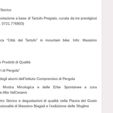
 Storico
otazione a base di Tartufo Pregiato, curata da tre prestigiosi
l. 0721.776803)
ica “Città del Tartufo” in mountain bike. Info: Massimo
 Prodotti di Qualità
i di Pergola”
egli alunni dell’Istituto Comprensivo di Pergola
ra Mostra Micologica e delle Erbe Spontanee a cura
la-Alta ValCesano
tro Storico e degustazioni di qualità nella Piazza del Gusto
onalità di Massimo Biagiali e l’esibizione delle Sfogline