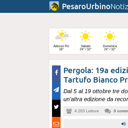
PesaroUrbino
Notiz
Adesso PU
Sabato
Domenica
26°
24° / 32°
24° / 32°
Pergola: 19a ediz
Lunedì
24° / 33°
Tartufo Bianco P
Dal 5 al 19 ottobre tre d
un’altra edizione da reco
4.203
Letture
0
comm