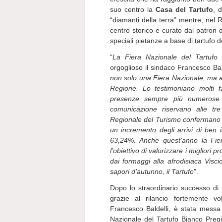
suo centro la
Casa del Tartufo
, 
“diamanti della terra” mentre, nel 
centro storico e curato dal patron 
speciali pietanze a base di tartufo d
“
La Fiera Nazionale del Tartufo 
orgoglioso il sindaco Francesco Bal
non solo una Fiera Nazionale, ma an
Regione. Lo testimoniano molti fa
presenze sempre più numerose de
comunicazione riservano alle tre
Regionale del Turismo confermano q
un incremento degli arrivi di ben 
63,24%. Anche quest’anno la Fiera
l’obiettivo di valorizzare i migliori 
dai formaggi alla afrodisiaca Visci
sapori d’autunno, il Tartufo
”.
Dopo lo straordinario successo di 
grazie al rilancio fortemente v
Francesco Baldelli, è stata messa
Nazionale del Tartufo Bianco Pregi