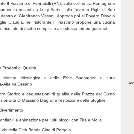
nte Il Piastrino di Pennabilli (RN), sulle colline tra Romagna e
rienza accanto a Luigi Sartini, alla Taverna Righi di San
 destro di Gianfranco Vissani. Approda poi al Povero Diavolo
glie Claudia, nel ristorante Il Piastrino propone una cucina
te, risultato di ricette semplici e allo stesso tempo gourmet.
 Prodotti di Qualità
ra Mostra Micologica e delle Erbe Spontanee a cura
Twee
la-Alta ValCesano
tro Storico e degustazioni di qualità nella Piazza del Gusto
onalità di Massimo Biagiali e l’esibizione delle Sfogline
Divertimento
nfiabili e animazione per i più piccoli con Tira e Molla
 vie della Città Banda Città di Pergola