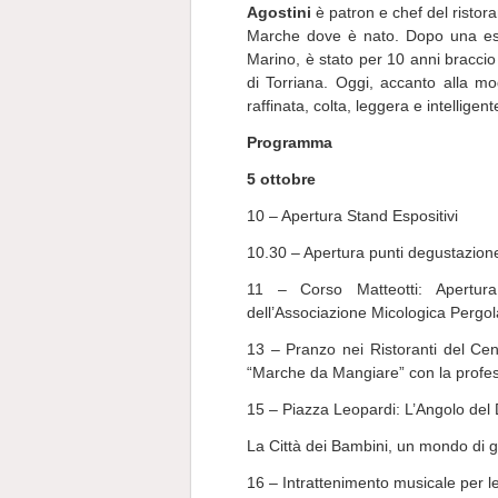
Agostini
è patron e chef del ristora
Marche dove è nato. Dopo una espe
Marino, è stato per 10 anni braccio
di Torriana. Oggi, accanto alla mo
raffinata, colta, leggera e intelligen
Programma
5
ottobre
10 – Apertura Stand Espositivi
10.30 – Apertura punti degustazione
11 – Corso Matteotti: Apertu
dell’Associazione Micologica Pergo
13 – Pranzo nei Ristoranti del Cen
“Marche da Mangiare” con la professi
15 – Piazza Leopardi: L’Angolo del 
La Città dei Bambini, un mondo di go
16 – Intrattenimento musicale per le