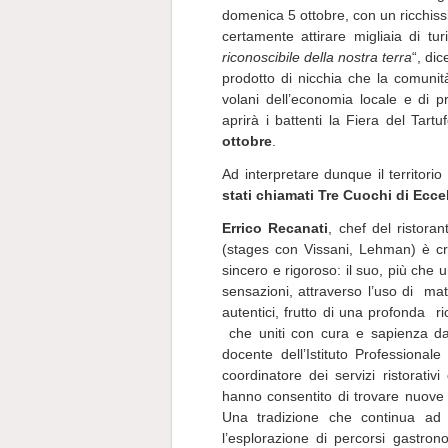
domenica 5 ottobre, con un ricchissi
certamente attirare migliaia di turis
riconoscibile della nostra terra
“, dic
prodotto di nicchia che la comun
volani dell’economia locale e di p
aprirà i battenti la Fiera del Tar
ottobre
.
Ad interpretare dunque il territorio e
stati chiamati Tre Cuochi di Ecce
Errico Recanati
, chef del ristora
(stages con Vissani, Lehman) è cr
sincero e rigoroso: il suo, più che 
sensazioni, attraverso l’uso di mat
autentici, frutto di una profonda r
che uniti con cura e sapienza dan
docente dell’Istituto Professional
coordinatore dei servizi ristorativ
hanno consentito di trovare nuove s
Una tradizione che continua ad
l’esplorazione di percorsi gastronom