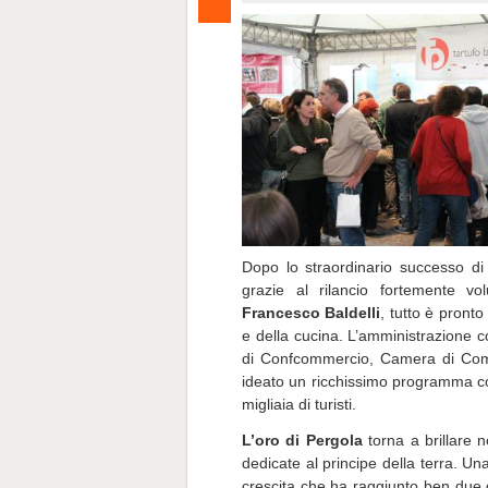
Dopo lo straordinario successo di 
grazie al rilancio fortemente v
Francesco Baldelli
, tutto è pront
e della cucina. L’amministrazione 
di Confcommercio, Camera di Comm
ideato un ricchissimo programma con
migliaia di turisti.
L’oro di Pergola
torna a brillare ne
dedicate al principe della terra. U
crescita che ha raggiunto ben due chi