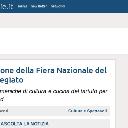
ie.it
menu
newsletter
networks
ione della Fiera Nazionale del
regiato
omeniche di cultura e cucina del tartufo per
rd
enti
Cultura e Spettacoli
ASCOLTA LA NOTIZIA