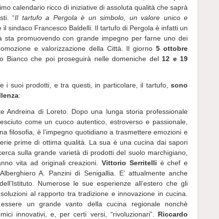
mo calendario ricco di iniziative di assoluta qualità che saprà
ti. “
Il tartufo a Pergola è un simbolo, un valore unico e
e il sindaco Francesco Baldelli. Il tartufo di Pergola è infatti un
ità sta promuovendo con grande impegno per farne uno dei
romozione e valorizzazione della Città. Il giorno
5 ottobre
tufo Bianco che poi proseguirà nelle domeniche del
12 e 19
 i suoi prodotti, e tra questi, in particolare, il tartufo,
sono
llenza
:
nte Andreina di Loreto. Dopo una lunga storia professionale
esciuto come un cuoco autentico, estroverso e passionale,
una filosofia, è l’impegno quotidiano a trasmettere emozioni e
erie prime di ottima qualità. La sua è una cucina dai sapori
icerca sulla grande varietà di prodotti del suolo marchigiano,
no vita ad originali creazioni.
Vittorio Serritelli
è chef e
e Alberghiero A. Panzini di Senigallia. E’ attualmente anche
i dell’Istituto. Numerose le sue esperienze all’estero che gli
oluzioni al rapporto tra tradizione e innovazione in cucina.
 essere un grande vanto della cucina regionale nonchè
ici innovativi, e, per certi versi, “rivoluzionari”.
Riccardo