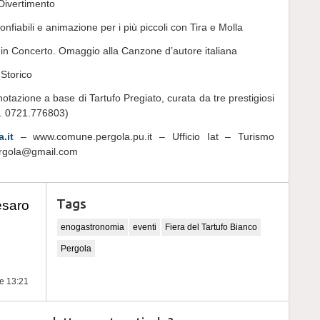
Divertimento
nfiabili e animazione per i più piccoli con Tira e Molla
i in Concerto. Omaggio alla Canzone d’autore italiana
 Storico
otazione a base di Tartufo Pregiato, curata da tre prestigiosi
l. 0721.776803)
.it
– www.comune.pergola.pu.it – Ufficio Iat – Turismo
ergola@gmail.com
Tags
esaro
enogastronomia
eventi
Fiera del Tartufo Bianco
Pergola
re 13:21