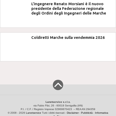
L'ingegnere Renato Morsiani è il nuovo
presidente della Federazione regionale
degli Ordini degli Ingegneri delle Marche
Coldiretti Marche sulla vendemmia 2026
Lanetservice s.r.l.s.
via Fabio Filzi, 26 - 60019 Senigallia (AN)
P.I. / C.F. / Registro Imprese 02969870423 – REA AN 294359
© 2008 - 2026
Lanetservice
Tutti i diritti riservati -
Disclaimer
-
Pubblicità
-
Informativa