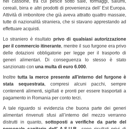
nel cassone, tra cui pesce sotto sale, formaggi, salumi,
cereali, birra e altri prodotti di provenienza dell’ Est Europa.
Attività di imbonitore che già aveva attratto quattro massaie,
tutte di nazionalità straniera, che si stavano apprestando ad
effettuare acquisti.
Lo straniero è risultato
privo di qualsiasi autorizzazione
per il commercio itinerante
, mentre il suo furgone era privo
delle dotazioni obbligatorie per legge per il trasporto di
generi alimentari. Di conseguenza lo stesso è stato
sanzionato con
una multa di euro 6.000
.
Inoltre
tutta la merce presente all’interno del furgone è
stata sequestrata
, compresi alcuni pacchi, sempre
contenenti alimenti, sigillati e pronti per essere trasportati a
pagamento in Romania per conto terzi.
A tale riguardo si evidenzia che buona parte dei generi
alimentari rinvenuti sfusi all’interno del mezzo verranno
distrutti in quanto,
sottoposti a verifiche da parte del
personale sanitario dell’ A.S.U.R
., sono risultati privi di