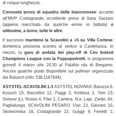
di cinque lunghezze.
Consueta prova di squadra delle biancorosse
: accanto
all’MVP Costagrande, eccellente prova di Ilaria Garzaro
(appena macchiata da qualche errore in battuta)
e
utilissime, a turno, tutte le altre
.
Il successo
mantiene la Scavolini a +5 su Villa Cortese
:
domenica prossima scontro al vertice a Castellanza. In
mezzo, la
gara di andata dei play-off di Cev Indesit
Champions League con la Foppapedretti
, in programma
giovedì 4 marzo alle 20.30 al PalaNo rda di Bergamo.
Ancora qualche posto disponibile sul pullman organizzato
dai Balusch (info: 338.1167644).
ASYSTEL-SCAVOLINI 1-3
ASYSTEL NOVARA: Barazza 6,
Kozuch 15, Barcellini 12, Paggi 3, Kirillova 3, Tom 23;
Sirressi (L), Rosso 4, Flier 1, Camera. N.e. Lapi, Zardo. All.
Paglialunga. SCAVOLINI PESARO: Usic 13, Garzaro 10,
Skowronska 18, Costagrande 22, Guiggi 9, Ferretti 1;