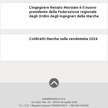
L'ingegnere Renato Morsiani è il nuovo
presidente della Federazione regionale
degli Ordini degli Ingegneri delle Marche
Coldiretti Marche sulla vendemmia 2026
Lanetservice s.r.l.s.
via Fabio Filzi, 26 - 60019 Senigallia (AN)
P.I. / C.F. / Registro Imprese 02969870423 – REA AN 294359