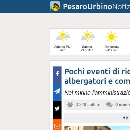
PesaroUrbino
Notiz
Adesso PU
Sabato
Domenica
32°
24° / 31°
24° / 32°
Pochi eventi di r
Lunedì
23° / 33°
albergatori e co
Nel mirino l'amministraz
3.229
Letture
0
comm