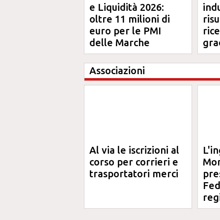
e Liquidità 2026:
ind
oltre 11 milioni di
risu
euro per le PMI
ric
delle Marche
gra
Ma
Associazioni
Al via le iscrizioni al
L'i
corso per corrieri e
Mor
trasportatori merci
pre
Fed
reg
Ord