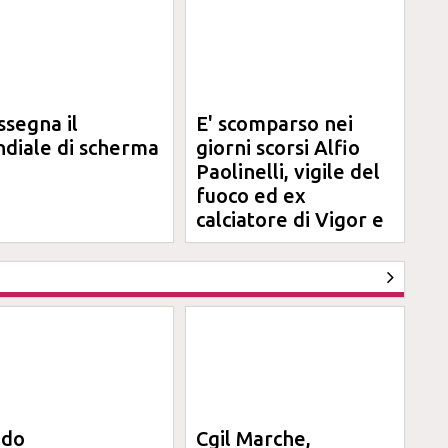
ssegna il
E' scomparso nei
diale di scherma
giorni scorsi Alfio
Paolinelli, vigile del
fuoco ed ex
calciatore di Vigor e
Jesina
ndo
Cgil Marche,