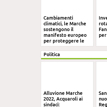
Cambiamenti
Inv
climatici, le Marche
rot
sostengono il
Fano
manifesto europeo
per
per proteggere le
aree costiere
Politica
Alluvione Marche
San
2022, Acquaroli ai
nuo
sindaci:
Reg