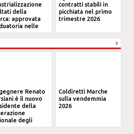
ustrializzazione
contratti stabili in
ltati della
picchiata nel primo
erca: approvata
trimestre 2026
duatoria nelle
rche
ngegnere Renato
Coldiretti Marche
siani è il nuovo
sulla vendemmia
sidente della
2026
erazione
ionale degli
ini degli