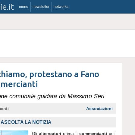
ie.it
menu
newsletter
networks
ichiamo, protestano a Fano
mmercianti
ione comunale guidata da Massimo Seri
enti
Associazioni
ASCOLTA LA NOTIZIA
Gli
albergatori
prima, i
commercianti
poi,