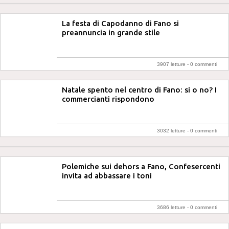
La festa di Capodanno di Fano si
preannuncia in grande stile
3907 letture -
0 commenti
Natale spento nel centro di Fano: si o no? I
commercianti rispondono
3032 letture -
0 commenti
Polemiche sui dehors a Fano, Confesercenti
invita ad abbassare i toni
3686 letture -
0 commenti