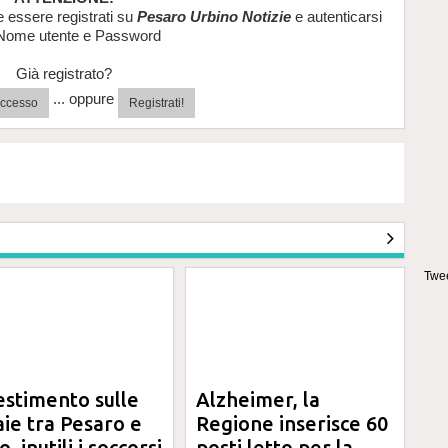
e essere registrati su
Pesaro Urbino Notizie
e autenticarsi
Nome utente e Password
Già registrato?
... oppure
'accesso
Registrati!
Twee
estimento sulle
Alzheimer, la
aie tra Pesaro e
Regione inserisce 60
, inutili i soccorsi
posti letto per la