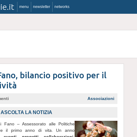
ie.it
menu
newsletter
networks
no, bilancio positivo per il
ività
enti
Associazioni
ASCOLTA LA NOTIZIA
 Fano – Assessorato alle Politiche
are il primo anno di vita. Un anno
eventi, progetti, collaborazioni
,