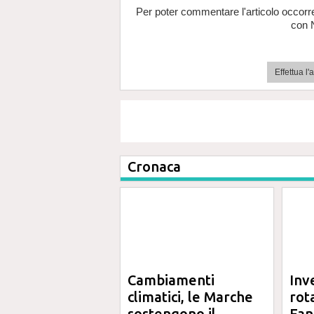
Per poter commentare l'articolo occorr
con 
Effettua l
Cronaca
Cambiamenti
Inv
climatici, le Marche
rot
sostengono il
Fano