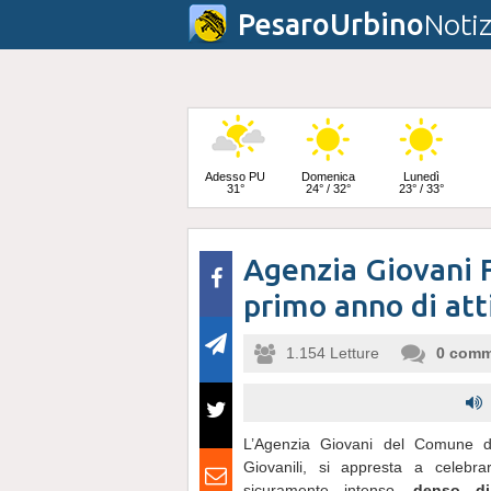
PesaroUrbino
Notiz
Adesso PU
Domenica
Lunedì
31°
24° / 32°
23° / 33°
Agenzia Giovani Fa
Martedì
25° / 34°
primo anno di att
1.154
Letture
0
comm
L’Agenzia Giovani del Comune di
Giovanili, si appresta a celebr
sicuramente intenso,
denso di 