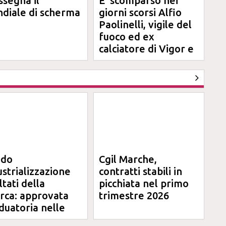
ssegna il
E' scomparso nei
diale di scherma
giorni scorsi Alfio
Paolinelli, vigile del
fuoco ed ex
calciatore di Vigor e
Jesina
ndo
Cgil Marche,
ustrializzazione
contratti stabili in
ltati della
picchiata nel primo
erca: approvata
trimestre 2026
duatoria nelle
rche