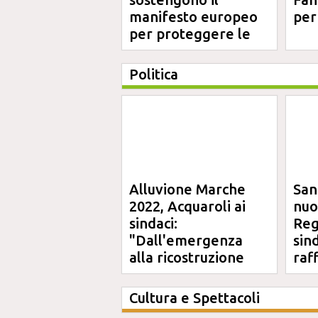
manifesto europeo
per
per proteggere le
aree costiere
Politica
Alluvione Marche
San
2022, Acquaroli ai
nuo
sindaci:
Reg
"Dall'emergenza
sin
alla ricostruzione
raf
definitiva"
Cultura e Spettacoli