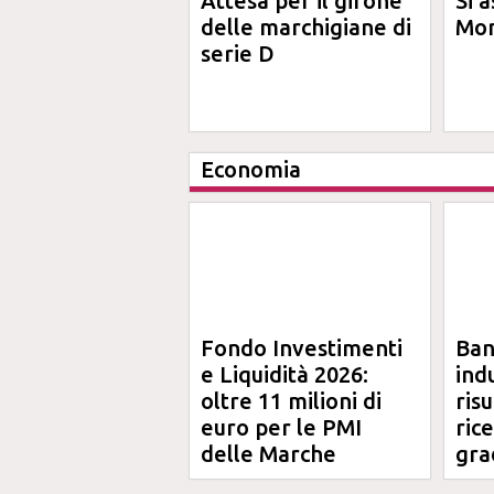
Attesa per il girone
Si a
delle marchigiane di
Mon
serie D
Economia
Fondo Investimenti
Ba
e Liquidità 2026:
ind
oltre 11 milioni di
risu
euro per le PMI
ric
delle Marche
gra
Ma