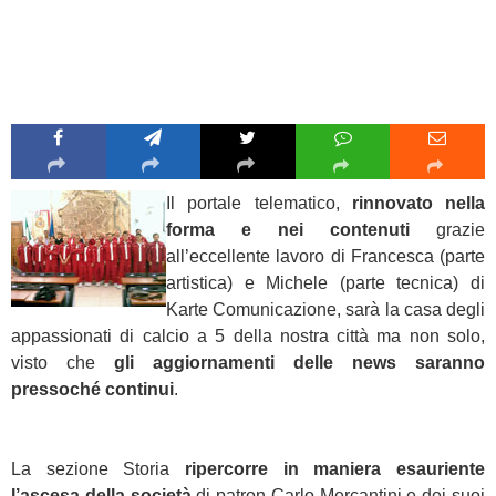
Il portale telematico,
rinnovato nella
forma e nei contenuti
grazie
all’eccellente lavoro di Francesca (parte
artistica) e Michele (parte tecnica) di
Karte Comunicazione, sarà la casa degli
appassionati di calcio a 5 della nostra città ma non solo,
visto che
gli aggiornamenti delle news saranno
pressoché continui
.
La sezione Storia
ripercorre in maniera esauriente
l’ascesa della società
di patron Carlo Mercantini e dei suoi