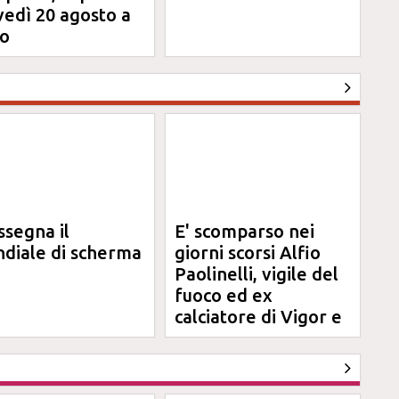
vedì 20 agosto a
o
ssegna il
E' scomparso nei
diale di scherma
giorni scorsi Alfio
Paolinelli, vigile del
fuoco ed ex
calciatore di Vigor e
Jesina