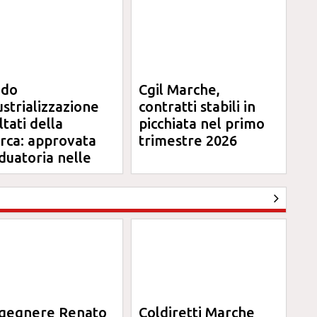
ndo
Cgil Marche,
ustrializzazione
contratti stabili in
ltati della
picchiata nel primo
erca: approvata
trimestre 2026
duatoria nelle
rche
ngegnere Renato
Coldiretti Marche