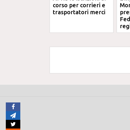
corso per corrieri e
Mor
trasportatori merci
pre
Fed
reg
Ord
Ing
Ma