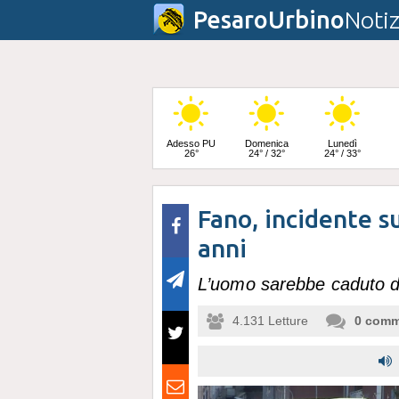
PesaroUrbino
Notiz
Adesso PU
Domenica
Lunedì
26°
24° / 32°
24° / 33°
Fano, incidente s
Martedì
25° / 33°
anni
L’uomo sarebbe caduto d
4.131
Letture
0
comm