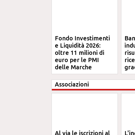
Fondo Investimenti
Ba
e Liquidità 2026:
ind
oltre 11 milioni di
risu
euro per le PMI
ric
delle Marche
gra
Ma
Associazioni
Al via le iscrizioni al
L'i