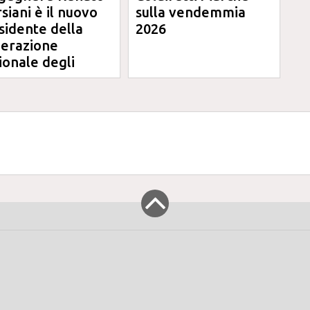
siani è il nuovo
sulla vendemmia
sidente della
2026
erazione
ionale degli
ini degli
egneri delle
rche