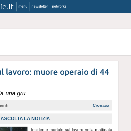
ie.it
menu
newsletter
networks
ul lavoro: muore operaio di 44
a una gru
enti
Cronaca
,
ASCOLTA LA NOTIZIA
Incidente mortale sul lavoro nella mattinata