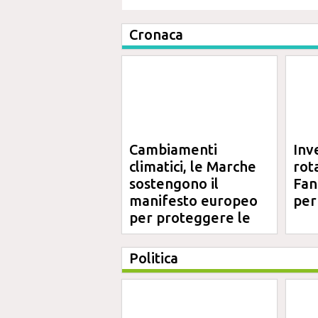
Cronaca
Cambiamenti
Inv
climatici, le Marche
rot
sostengono il
Fano
manifesto europeo
per
per proteggere le
aree costiere
Politica