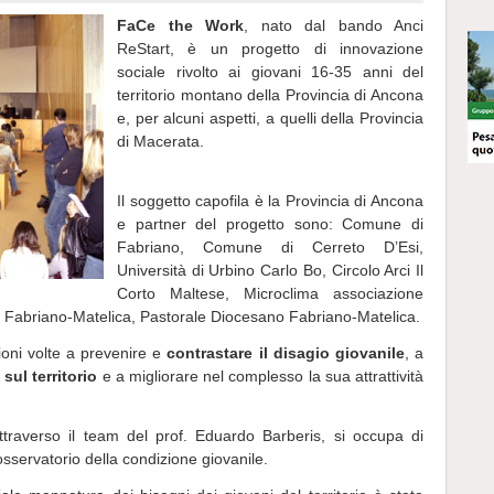
FaCe the Work
, nato dal bando Anci
ReStart, è un progetto di innovazione
sociale rivolto ai giovani 16-35 anni del
territorio montano della Provincia di Ancona
e, per alcuni aspetti, a quelli della Provincia
di Macerata.
Il soggetto capofila è la Provincia di Ancona
e partner del progetto sono: Comune di
Fabriano, Comune di Cerreto D’Esi,
Università di Urbino Carlo Bo, Circolo Arci Il
Corto Maltese, Microclima associazione
ica Fabriano-Matelica, Pastorale Diocesano Fabriano-Matelica.
ioni volte a prevenire e
contrastare il disagio giovanile
, a
sul territorio
e a migliorare nel complesso la sua attrattività
ttraverso il team del prof. Eduardo Barberis, si occupa di
’osservatorio della condizione giovanile.