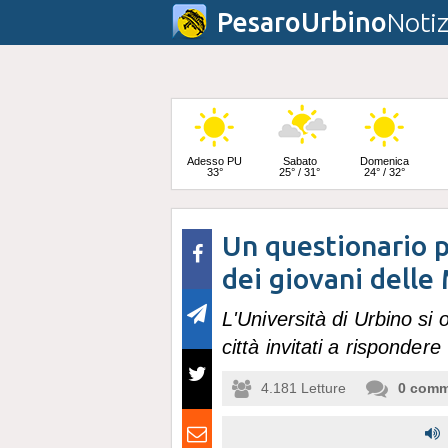
PesaroUrbino
Notiz
Adesso PU
Sabato
Domenica
33°
25° / 31°
24° / 32°
Un questionario 
Lunedì
23° / 33°
dei giovani delle
L'Università di Urbino si
città invitati a rispondere
4.181
Letture
0
comm