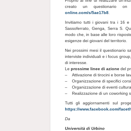
Proprio al fine di realizzare un’ini
creato un questionario on
online.com/s/5ae17b8
.
Invitiamo tutti i giovani tra i 16 
Sassoferrato, Genga, Serra S. Quir
modo che, in base alle loro rispost
esigenze dei giovani del territorio.
Nei prossimi mesi il questionario sa
interviste individuali e i focus grou
di interesse.
Le
prossime linee di azione
del pr
– Attivazione di tirocini e borse la
– Organizzazione di specifici corsi
– Organizzazione di eventi cultura
– Realizzazione di un coworking 
Tutti gli aggiornamenti sul prog
https://www.facebook.com/facet
Da
Università di Urbino