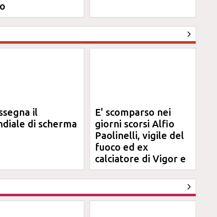
o
ssegna il
E' scomparso nei
diale di scherma
giorni scorsi Alfio
Paolinelli, vigile del
fuoco ed ex
calciatore di Vigor e
Jesina