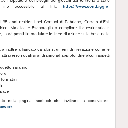
ziale mappatura dei bisogni dei giovani del territorio è stato
 line accessibile al link:
https://www.sondaggio-
e i 35 anni residenti nei Comuni di Fabriano, Cerreto d’Esi,
ico, Matelica e Esanatoglia a compilare il questionario in
e, sarà possibile modulare le linee di azione sulla base delle
rà inoltre affiancato da altri strumenti di rilevazione come le
p, attraverso i quali si andranno ad approfondire alcuni aspetti
ogetto saranno:
voro
 formativi
li
space
etto nella pagina facebook che invitiamo a condividere:
hework
.