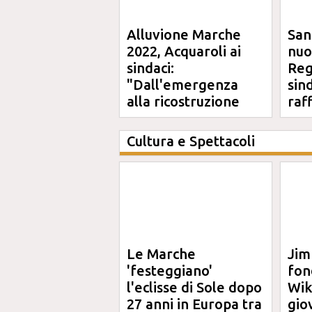
Alluvione Marche
San
2022, Acquaroli ai
nuo
sindaci:
Reg
"Dall'emergenza
sin
alla ricostruzione
raf
definitiva"
Cultura e Spettacoli
Le Marche
Jim
'festeggiano'
fon
l'eclisse di Sole dopo
Wik
27 anni in Europa tra
gio