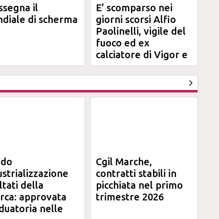
ssegna il
E' scomparso nei
diale di scherma
giorni scorsi Alfio
Paolinelli, vigile del
fuoco ed ex
calciatore di Vigor e
Jesina
ndo
Cgil Marche,
ustrializzazione
contratti stabili in
ltati della
picchiata nel primo
erca: approvata
trimestre 2026
duatoria nelle