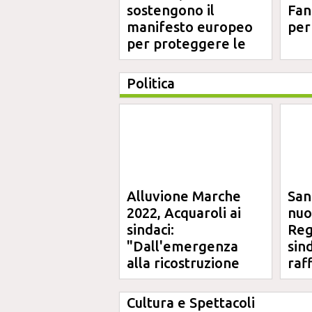
sostengono il
Fano
manifesto europeo
per
per proteggere le
aree costiere
Politica
Alluvione Marche
San
2022, Acquaroli ai
nuo
sindaci:
Reg
"Dall'emergenza
sin
alla ricostruzione
raf
definitiva"
Cultura e Spettacoli