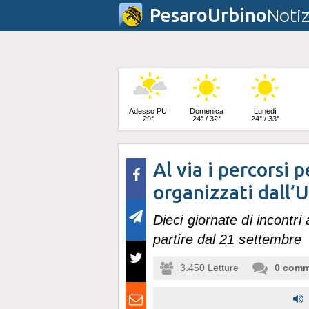
PesaroUrbino
Notiz
Adesso PU
Domenica
Lunedì
29°
24° / 32°
24° / 33°
Al via i percorsi p
Martedì
25° / 34°
organizzati dall’U
Dieci giornate di incont
partire dal 21 settembre
3.450
Letture
0
comm