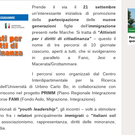
Prende il via il
21 settembre
un’interessante iniziativa di promozione
della
partecipazione
delle
nuove
generazioni
figlie dell’
immigrazione
presenti nelle Marche. Si tratta di
“Attivisti
per i diritti di cittadinanza”
– questo il
nome di tre percorsi di 10 giornate
ciascuno, aperti a tutti, che si svolgeranno
in parallelo a Fano, Jesi e
Macerata/Grottammare.
I percorsi sono organizzati dal Centro
Interdipartimentale per la Ricerca
dell’Università di Urbino Carlo Bo, in collaborazione con
seriscono nel progetto
PRIMM
(Piano Regionale Integrazione
sorse
FAMI
(Fondo Asilo, Migrazione, Integrazione).
zionali di
“youth leadership”
, gli incontri – volti a stimolare
nno fra i
relatori
principalmente
immigrati
o
“italiani col
, associazionismo, rappresentanza, diritti delle minoranze,
dia.