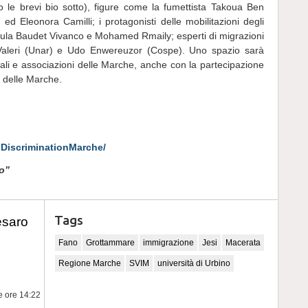
 le brevi bio sotto), figure come la fumettista Takoua Ben
d Eleonora Camilli; i protagonisti delle mobilitazioni degli
Paula Baudet Vivanco e Mohamed Rmaily; esperti di migrazioni
 Valeri (Unar) e Udo Enwereuzor (Cospe). Uno spazio sarà
ali e associazioni delle Marche, anche con la partecipazione
o delle Marche.
iscriminationMarche/
Bo”
Tags
esaro
Fano
Grottammare
immigrazione
Jesi
Macerata
Regione Marche
SVIM
università di Urbino
le ore 14:22