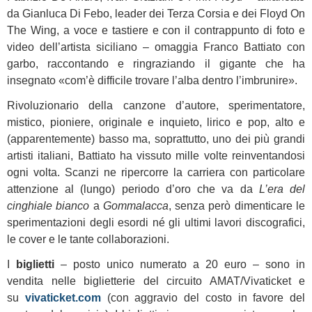
da Gianluca Di Febo, leader dei Terza Corsia e dei Floyd On
The Wing, a voce e tastiere e con il contrappunto di foto e
video dell’artista siciliano – omaggia Franco Battiato con
garbo, raccontando e ringraziando il gigante che ha
insegnato «com’è difficile trovare l’alba dentro l’imbrunire».
Rivoluzionario della canzone d’autore, sperimentatore,
mistico, pioniere, originale e inquieto, lirico e pop, alto e
(apparentemente) basso ma, soprattutto, uno dei più grandi
artisti italiani, Battiato ha vissuto mille volte reinventandosi
ogni volta. Scanzi ne ripercorre la carriera con particolare
attenzione al (lungo) periodo d’oro che va da
L’era del
cinghiale bianco
a
Gommalacca
, senza però dimenticare le
sperimentazioni degli esordi né gli ultimi lavori discografici,
le cover e le tante collaborazioni.
I
biglietti
– posto unico numerato a 20 euro – sono in
vendita nelle biglietterie del circuito AMAT/Vivaticket e
su
vivaticket.com
(con aggravio del costo in favore del