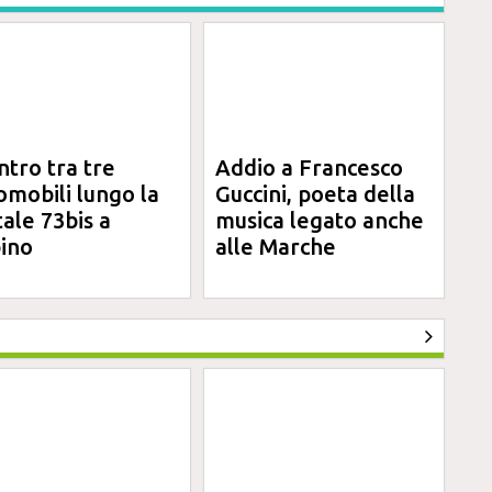
ntro tra tre
Addio a Francesco
omobili lungo la
Guccini, poeta della
tale 73bis a
musica legato anche
ino
alle Marche