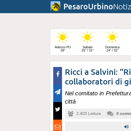
PesaroUrbino
Notiz
Adesso PU
Sabato
Domenica
28°
25° / 31°
24° / 32°
Ricci a Salvini: “
Lunedì
24° / 33°
collaboratori di g
Nel comitato in Prefettura s
città
2.403
Letture
0
comm