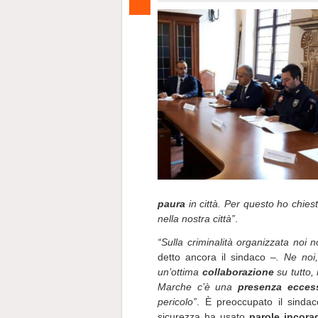
paura
in città. Per questo ho chiest
nella nostra città”
.
“Sulla criminalità organizzata noi
detto ancora il sindaco –
. Ne noi,
un’ottima
collaborazione
su tutto, 
Marche c’è una
presenza ecces
pericolo”
. È preoccupato il sinda
sicurezza ha usato
parole incora