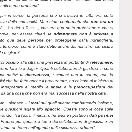
molti meno problemi”
.
ini in corso, la persona che si trovava in città era sotto
ivo della criminalità. Mi è stato confermato che
non era un
tà
– ha detto Ricci –
, che era qua sotto protezione e che si
nque, per essere chiari,
la ndrangheta non è arrivata a
to qua delle persone per proteggerle dalla ndrangheta,
 territorio, come è stato detto anche dal ministro, più sicuro
ale migliore”
.
conosciuto alla città una presenza importante di
telecamere
,
no fare le indagini. Quanti collaboratori di giustizia ci sono
per motivi di
riservatezza
, i sindaci non lo sanno, non lo
isi che ha fatto anche il procuratore, ho chiesto al ministro di
 interpretare al meglio le
ansie
e le
preoccupazioni
dei
i da una cosa che non era mai successa nella nostra città”
.
to il sindaco –
i
reati
sui quali stiamo combattendo insieme,
le questioni legate allo
spaccio
. Queste sono le cose sulle
rando. Tra l’altro il ministro ha anche riportato i
dati positivi
 Proprio per questo, il tema dei collaboratori di giustizia è un
iventa un tema nell’agenda della sicurezza urbana”
.