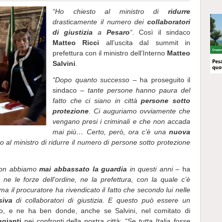
“Ho chiesto al ministro di
ridurre
drasticamente il numero dei
collaboratori
di giustizia
a
Pesaro
“
. Così il sindaco
Matteo Ricci
all’uscita dal summit in
prefettura con il ministro dell’Interno
Matteo
Salvini
.
“Dopo quanto successo
– ha proseguito il
sindaco –
tante persone hanno paura del
fatto che ci siano in città
persone sotto
protezione
. Ci auguriamo ovviamente che
vengano presi i criminali e che non accada
mai più… Certo, però, ora c’è una
nuova
o al ministro di ridurre il numero di persone sotto protezione
 non abbiamo
mai abbassato la guardia
in questi anni
– ha
 ne le forze dell’ordine, ne la prefettura, con la quale c’è
ma il procuratore ha rivendicato il fatto che secondo lui nelle
siva
di collaboratori di giustizia. E questo può essere un
co, e ne ha ben donde, anche se Salvini, nel comitato di
ggianti
nei confronti della nostra città:
“Se tutta Italia fosse