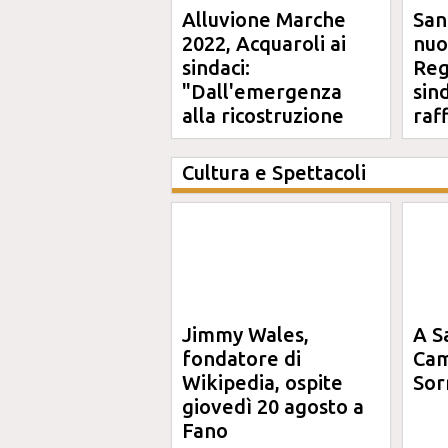
Alluvione Marche
San
2022, Acquaroli ai
nuo
sindaci:
Reg
"Dall'emergenza
sin
alla ricostruzione
raf
definitiva"
Cultura e Spettacoli
Jimmy Wales,
A S
fondatore di
Cam
Wikipedia, ospite
Sor
giovedì 20 agosto a
Fano