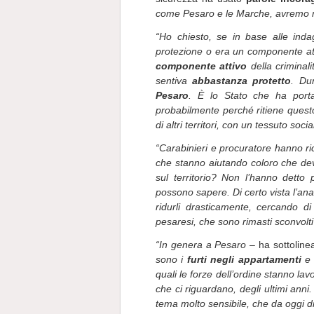
come Pesaro e le Marche, avremo 
“Ho chiesto, se in base alle indag
protezione o era un componente att
componente attivo
della criminali
sentiva
abbastanza protetto
. Du
Pesaro
. È lo Stato che ha porta
probabilmente perché ritiene questo
di altri territori, con un tessuto soci
“Carabinieri e procuratore hanno ri
che stanno aiutando coloro che devo
sul territorio? Non l’hanno detto 
possono sapere. Di certo vista l’anal
ridurli drasticamente, cercando di
pesaresi, che sono rimasti sconvolt
“In genera a Pesaro
– ha sottolinea
sono i
furti negli appartamenti
e 
quali le forze dell’ordine stanno lavo
che ci riguardano, degli ultimi anni.
tema molto sensibile, che da oggi d