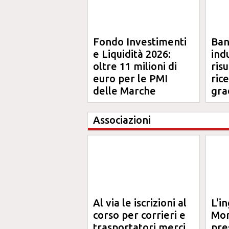
Fondo Investimenti
Ba
e Liquidità 2026:
ind
oltre 11 milioni di
risu
euro per le PMI
ric
delle Marche
gra
Ma
Associazioni
Al via le iscrizioni al
L'i
corso per corrieri e
Mor
trasportatori merci
pre