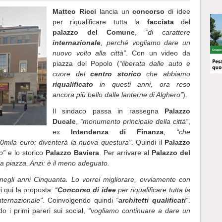
Matteo Ricci
lancia un
concorso
di idee
per riqualificare tutta la
facciata
del
palazzo del Comune
,
“di carattere
internazionale
, perché vogliamo dare un
nuovo volto alla città”
. Con un video da
piazza del Popolo (
“liberata dalle auto e
cuore del
centro storico
che abbiamo
riqualificato
in questi anni, ora reso
ancora più bello dalle lanterne di Alghero”
).
Il sindaco passa in rassegna
Palazzo
Ducale
,
“monumento principale della città”
,
ex
Intendenza di Finanza
,
“che
00mila euro: diventerà la nuova questura”
. Quindi il
Palazzo
o”
e lo storico
Palazzo Baviera
. Per arrivare al
Palazzo del
lla piazza. Anzi: è il meno adeguato.
o negli anni Cinquanta. Lo vorrei migliorare, ovviamente con
Di qui la proposta:
“
Concorso di idee
per riqualificare tutta la
nternazionale”
. Coinvolgendo quindi
“
architetti qualificati
“
.
do i primi pareri sui social,
“vogliamo continuare a dare un