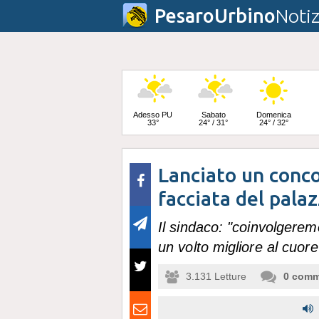
PesaroUrbino
Notiz
Adesso PU
Sabato
Domenica
33°
24° / 31°
24° / 32°
Lanciato un concor
Lunedì
23° / 33°
facciata del pala
Il sindaco: "coinvolgeremo
un volto migliore al cuore 
3.131
Letture
0
comm