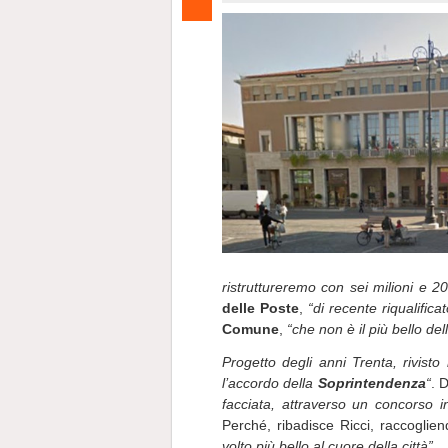
ristruttureremo con sei milioni e 2
delle Poste
,
“di recente riqualificat
Comune
,
“che non è il più bello de
Progetto degli anni Trenta, rivist
l’accordo della
Soprintendenza
“
. 
facciata, attraverso un concorso i
Perché, ribadisce Ricci, raccoglien
volto più bello al cuore della città”
.