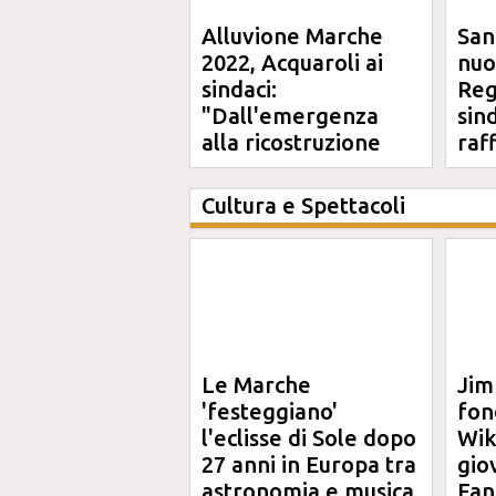
Alluvione Marche
San
2022, Acquaroli ai
nuo
sindaci:
Reg
"Dall'emergenza
sin
alla ricostruzione
raf
definitiva"
Cultura e Spettacoli
Le Marche
Jim
'festeggiano'
fon
l'eclisse di Sole dopo
Wik
27 anni in Europa tra
gio
astronomia e musica
Fan