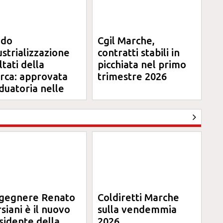
ndo
Cgil Marche,
ustrializzazione
contratti stabili in
ltati della
picchiata nel primo
erca: approvata
trimestre 2026
duatoria nelle
rche
ngegnere Renato
Coldiretti Marche
siani è il nuovo
sulla vendemmia
sidente della
2026