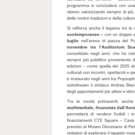
programma si concluderà con una g
stiamo valorizzando sempre di più
delle nostre tradizioni e della cultu
Si rafforza anche il legame tra la 
contemporaneo –
con un doppio a
luglio
nell’arena di piazza del P
novembre tra l’Auditorium Sca
consolidato negli anni, che ha visto
sempre più pubblico proveniente da
edizioni – come quella del 2025 de
culturali con incontri, spettacoli e p
è instaurato negli anni tra Popsoph
sottolineato il sindaco Andrea Bi
degli appuntamenti più attesi e ident
Tra le novità primaverili, anc
multimediale, finanziata dall’Arc
permetterà di rendere fruibili i m
finanziamenti CTE Square – Casa d
previsto al Museo Diocesano di Pesa
visitatori di esplorare il tappeto mu