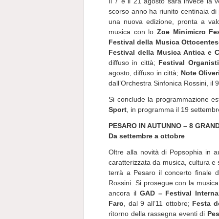
Il 7 e il 21 agosto sarà invece la v
scorso anno ha riunito centinaia d
una nuova edizione, pronta a valor
musica con lo
Zoe Minimicro Fes
Festival della Musica Ottocent
Festival della Musica Antica e 
diffuso in città;
Festival Organist
agosto, diffuso in città;
Note Oliver
dall’Orchestra Sinfonica Rossini, il 9
Si conclude la programmazione est
Sport
, in programma il 19 settembre
PESARO IN AUTUNNO – 8 GRAND
Da settembre a ottobre
Oltre alla novità di Popsophia in a
caratterizzata da musica, cultura e s
terrà a Pesaro il concerto finale d
Rossini. Si prosegue con la musica 
ancora il
GAD – Festival Interna
Faro
, dal 9 all’11 ottobre;
Festa de
ritorno della rassegna eventi di
Pes