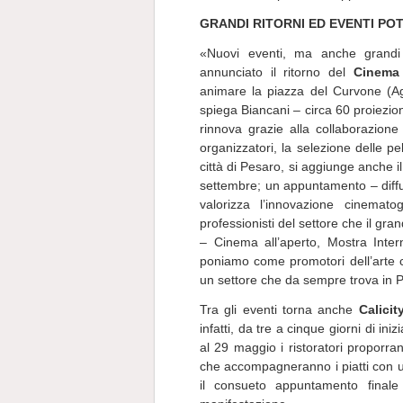
GRANDI RITORNI ED EVENTI POT
«Nuovi eventi, ma anche grandi 
annunciato il ritorno del
Cinema 
animare la piazza del Curvone (A
spiega Biancani – circa 60 proiezion
rinnova grazie alla collaborazio
organizzatori, la selezione delle pe
città di Pesaro, si aggiunge anche il
settembre; un appuntamento – diff
valorizza l’innovazione cinemat
professionisti del settore che il gr
– Cinema all’aperto, Mostra Inte
poniamo come promotori dell’arte c
un settore che da sempre trova in Pe
Tra gli eventi torna anche
Calici
infatti, da tre a cinque giorni di iniz
al 29 maggio i ristoratori proporran
che accompagneranno i piatti con una
il consueto appuntamento finale