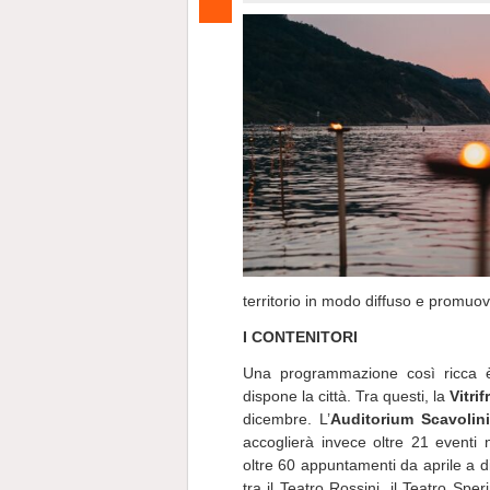
territorio in modo diffuso e promuove
I CONTENITORI
Una programmazione così ricca è 
dispone la città. Tra questi, la
Vitri
dicembre. L’
Auditorium Scavolini
accoglierà invece oltre 21 eventi n
oltre 60 appuntamenti da aprile a dic
tra il Teatro Rossini, il Teatro Spe