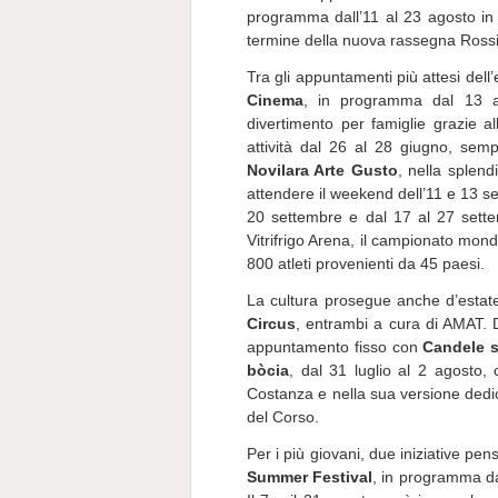
programma dall’11 al 23 agosto in d
termine della nuova rassegna Rossin
Tra gli appuntamenti più attesi del
Cinema
, in programma dal 13 al
divertimento per famiglie grazie a
attività dal 26 al 28 giugno, semp
Novilara Arte Gusto
, nella splend
attendere il weekend dell’11 e 13 
20 settembre e dal 17 al 27 set
Vitrifrigo Arena, il campionato mondi
800 atleti provenienti da 45 paesi.
La cultura prosegue anche d’estat
Circus
, entrambi a cura di AMAT. 
appuntamento fisso con
Candele so
bòcia
, dal 31 luglio al 2 agosto,
Costanza e nella sua versione dedica
del Corso.
Per i più giovani, due iniziative pen
Summer Festival
, in programma dal