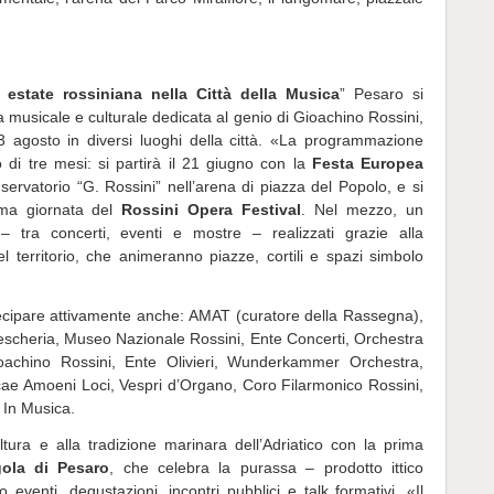
 estate rossiniana nella Città della Musica
” Pesaro si
 musicale e culturale dedicata al genio di Gioachino Rossini,
 agosto in diversi luoghi della città. «La programmazione
co di tre mesi: si partirà il 21 giugno con la
Festa Europea
servatorio “G. Rossini” nell’arena di piazza del Popolo, e si
tima giornata del
Rossini Opera Festival
. Nel mezzo, un
 – tra concerti, eventi e mostre – realizzati grazie alla
el territorio, che animeranno piazze, cortili e spazi simbolo
rtecipare attivamente anche: AMAT (curatore della Rassegna),
scheria, Museo Nazionale Rossini, Ente Concerti, Orchestra
ioachino Rossini, Ente Olivieri, Wunderkammer Orchestra,
icae Amoeni Loci, Vespri d’Organo, Coro Filarmonico Rossini,
 In Musica.
tura e alla tradizione marinara dell’Adriatico con la prima
gola di Pesaro
, che celebra la purassa – prodotto ittico
so eventi, degustazioni, incontri pubblici e talk formativi. «Il