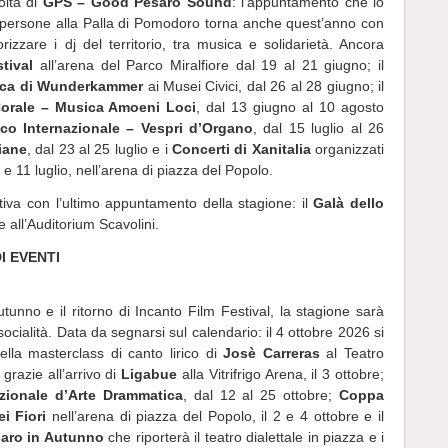
olta di
GPS – Good Pesaro Sound
: l’appuntamento che lo
i persone alla Palla di Pomodoro torna anche quest’anno con
izzare i dj del territorio, tra musica e solidarietà. Ancora
tival
all’arena del Parco Miralfiore dal 19 al 21 giugno; il
esca di Wunderkammer
ai Musei Civici, dal 26 al 28 giugno; il
Corale – Musica Amoeni Loci
, dal 13 giugno al 10 agosto
ico Internazionale – Vespri d’Organo
, dal 15 luglio al 26
iane
, dal 23 al 25 luglio e i
Concerti di Xanitalia
organizzati
 e 11 luglio, nell’arena di piazza del Popolo.
iva con l’ultimo appuntamento della stagione: il
Galà dello
 all’Auditorium Scavolini.
I EVENTI
utunno e il ritorno di Incanto Film Festival, la stagione sarà
ocialità. Data da segnarsi sul calendario: il 4 ottobre 2026 si
ella masterclass di canto lirico di
Josè Carreras
al Teatro
grazie all’arrivo di
Ligabue
alla Vitrifrigo Arena, il 3 ottobre;
zionale d’Arte Drammatica
, dal 12 al 25 ottobre;
Coppa
i Fiori
nell’arena di piazza del Popolo, il 2 e 4 ottobre e il
aro in Autunno
che riporterà il teatro dialettale in piazza e i