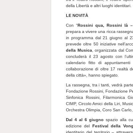
della Libertà e altri luoghi identitari.
LE NOVITÀ
Con “
Rossini qua, Rossini là –
prepara a vivere una ricca rassegna
in programma dal 21 giugno al 23
prevede oltre 50 iniziative nell’ar
della Musica
, organizzata dal Con
concluderà il 23 agosto con l’ul
calendario fitto di appuntamenti
collaborazione di oltre 17 realtà d
della città», hanno spiegato.
La rassegna, tra i tanti, vedrà pa
Fondazione Rossini, Fondazione Pe
Sinfonica Rossini, Filarmonica G
CIMP, Circolo Amici della Liri, Mus
Orchestra Olimpia, Coro San Carlo,
Dal 4 al 6 giugno
spazio alla cul
edizione del
Festival della Von
identitario del territorio – attraver