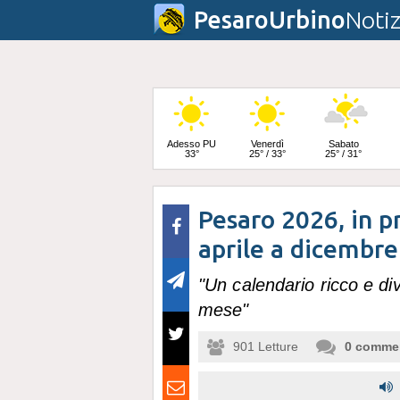
PesaroUrbino
Notiz
Adesso PU
Venerdì
Sabato
33°
25° / 33°
25° / 31°
Pesaro 2026, in 
Domenica
24° / 32°
aprile a dicembre
"Un calendario ricco e div
mese"
901
Letture
0
comme