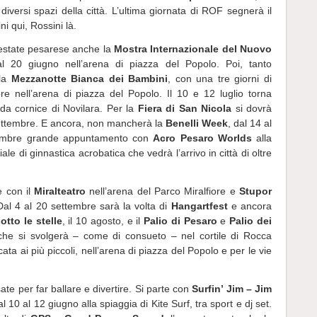
iversi spazi della città. L’ultima giornata di ROF segnerà il
i qui, Rossini là.
l’estate pesarese anche la
Mostra Internazionale del Nuovo
 20 giugno nell’arena di piazza del Popolo. Poi, tanto
lla
Mezzanotte Bianca dei Bambini
, con una tre giorni di
re nell’arena di piazza del Popolo. Il 10 e 12 luglio torna
ida cornice di Novilara. Per la
Fiera di San Nicola
si dovrà
settembre. E ancora, non mancherà la
Benelli Week
, dal 14 al
tembre grande appuntamento con
Acro Pesaro Worlds
alla
ale di ginnastica acrobatica che vedrà l’arrivo in città di oltre
e con il
Miralteatro
nell’arena del Parco Miralfiore e
Stupor
Dal 4 al 20 settembre sarà la volta di
Hangartfest
e ancora
tto le stelle
, il 10 agosto, e il
Palio di Pesaro
e
Palio dei
 che si svolgerà – come di consueto – nel cortile di Rocca
ta ai più piccoli, nell’arena di piazza del Popolo e per le vie
sate per far ballare e divertire. Si parte con
Surfin’ Jim – Jim
 10 al 12 giugno alla spiaggia di Kite Surf, tra sport e dj set.