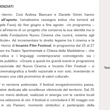
ENZIATI
ritorni». Così Andrea Biancani e Daniele Vimini hanno
all’aperto
, l’amatissima rassegna estiva che tornerà ad
gide Fava) da fine giugno a fine agosto. «In programma –
i all’interno di un progetto che conserva la sua identità ma si
ne della Fondazione Nuovo Cinema che curerà, insieme agli
llicole». Ad incrementare lo stretto legame tra il cinema e la
 ritorno di
Incanto Film Festival
, in programma dal 25 al 27
uso tra Teatro Sperimentale e Chiesa della Maddalena – che
ografica e i linguaggi contemporanei coinvolgendo sia i
ande pubblico. «Grazie a questi tre grandi eventi in programma
rnazionale del Nuovo Cinema e Incanto Film Festival – ci
Twee
inematografica a livello nazionale e non solo, investendo in
saro una città promotrice di valori culturali».
ty
in versione potenziata. Il festival enogastronomico passa,
iative dedicate alle eccellenze vitivinicole del territorio. Dal 25
no menù dedicati, realizzati in sinergia con le cantine locali
 selezione di vini. Il festival si concluderà il 30 maggio con
 in via Passeri, momento simbolico e partecipato della