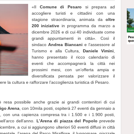
«Il
Comune di Pesaro
si prepara ad
accogliere turisti e cittadini con una
stagione straordinaria, animata da
oltre
200 iniziative
in programma da marzo a
dicembre 2026 e di cui 40 individuate come
grandi appuntamenti in città». Così il
sindaco
Andrea Biancani
e l’assessore al
Turismo e alla Cultura,
Daniele Vimini
,
hanno presentato il ricco calendario di
eventi che accompagnerà la città nei
prossimi mesi, con un’offerta ampia e
diversificata pensata per valorizzare il
re la cultura e rafforzare l’accoglienza turistica di Pesaro.
resa possibile anche grazie ai grandi contenitori di cui
frigo Arena
, con 10mila posti, ospiterà 27 eventi da gennaio a
, con una capienza compresa tra i 1.500 e i 1.900 posti,
ell’arco dell’anno.
L’Arena di piazza del Popolo
prevede
embre, a cui si aggiungono ulteriori 50 eventi diffusi in città
rimentale, l’arena del Parco Miralfiore, il lungomare, piazzale