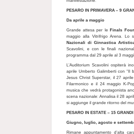
manifestazione.
PESARO IN PRIMAVERA – 9 GRAN
Da aprile a maggio
Grande attesa per le
Finals Fou
maggio alla Vitrifrigo Arena. Lo
Nazionali di Ginnastica Artistic
Scavolini, e con le finali nazi
programma dal 29 aprile al 3 maggi
L’Auditorium Scavolini ospiterà ino
aprile Umberto Galimberti con “Il 
Jesus Christ Superstar, il 27 april
Filarmonico e il 24 maggio K-Po
musica che vedrà protagonista anche 
scena nazionale: Annalisa il 28 apri
si aggiunge il grande ritorno del mu
PESARO IN ESTATE – 15 GRANDI
Giugno, luglio, agosto e settemb
Rimane appuntamento d’alta cara