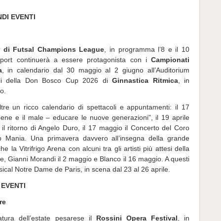
DI EVENTI
r di Futsal Champions League
, in programma l’8 e il 10
 sport continuerà a essere protagonista con i
Campionati
a
, in calendario dal 30 maggio al 2 giugno all’Auditorium
onali della Don Bosco Cup 2026 di
Ginnastica Ritmica
, in
o.
ltre un ricco calendario di spettacoli e appuntamenti: il 17
bene e il male – educare le nuove generazioni”, il 19 aprile
e il ritorno di Angelo Duro, il 17 maggio il Concerto del Coro
p Mania. Una primavera davvero all’insegna della grande
la Vitrifrigo Arena con alcuni tra gli artisti più attesi della
le, Gianni Morandi il 2 maggio e Blanco il 16 maggio. A questi
sical Notre Dame de Paris, in scena dal 23 al 26 aprile.
 EVENTI
re
tura dell’estate pesarese il
Rossini Opera Festival
, in