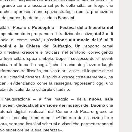
rande cena affacciata sul porto della città: un luogo che
 e che rappresenta uno spazio strategico per la promozione
ra del mare», ha detto il sindaco Biancani.
città di Pesaro e
Popsophia – Festival della filosofia del
ppuntamento in programma: il tradizionale estivo,
dal 2 al 5
opolo e, come novità, un’
edizione autunnale dal 6 all’8
volini e la Chiesa del Suffragio
. Un rapporto ormai
 il festival crescere e radicarsi nel territorio, coinvolgendo
 fuori città e spazi simbolo. Dopo il successo delle recenti
dicata al tema “La soglia”, che ha animato piazze e luoghi
erformance tra filosofia, musica e arti visive. «Il legame che si
ia e i cittadini pesaresi è solido e cresce costantemente», ha
ancani, evidenziando come la rassegna rappresenti oggi uno
itari del calendario culturale cittadino.
he l’inaugurazione – a fine maggio – della
nuova sala
idiocesi, dedicata alla visione dei mosaici del Duomo
che
ateriali digitali realizzati dal Comune di Pesaro grazie ai
elle Tecnologie emergenti. «All’interno dello spazio che è
ro, saranno installati schermi e visori che permetteranno ai
sivo superiore nella sua interezza».