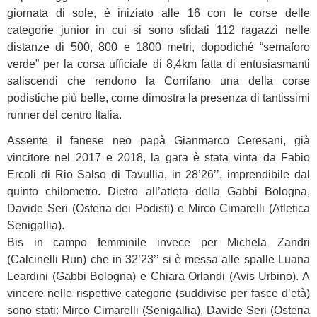
giornata di sole, è iniziato alle 16 con le corse delle
categorie junior in cui si sono sfidati 112 ragazzi nelle
distanze di 500, 800 e 1800 metri, dopodiché “semaforo
verde” per la corsa ufficiale di 8,4km fatta di entusiasmanti
saliscendi che rendono la Corrifano una della corse
podistiche più belle, come dimostra la presenza di tantissimi
runner del centro Italia.
Assente il fanese neo papà Gianmarco Ceresani, già
vincitore nel 2017 e 2018, la gara è stata vinta da Fabio
Ercoli di Rio Salso di Tavullia, in 28’26’’, imprendibile dal
quinto chilometro. Dietro all’atleta della Gabbi Bologna,
Davide Seri (Osteria dei Podisti) e Mirco Cimarelli (Atletica
Senigallia).
Bis in campo femminile invece per Michela Zandri
(Calcinelli Run) che in 32’23’’ si è messa alle spalle Luana
Leardini (Gabbi Bologna) e Chiara Orlandi (Avis Urbino). A
vincere nelle rispettive categorie (suddivise per fasce d’età)
sono stati: Mirco Cimarelli (Senigallia), Davide Seri (Osteria